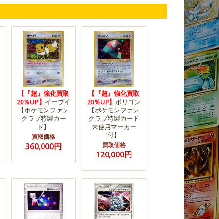
【『超』強化買取
【『超』強化買取
20％UP】
イーブイ
20％UP】
ポリゴン
【ポケモンファン
【ポケモンファン
クラブ特製カー
クラブ特製カード
ド】
未使用マーカー
付】
買取価格
360,000円
買取価格
120,000円