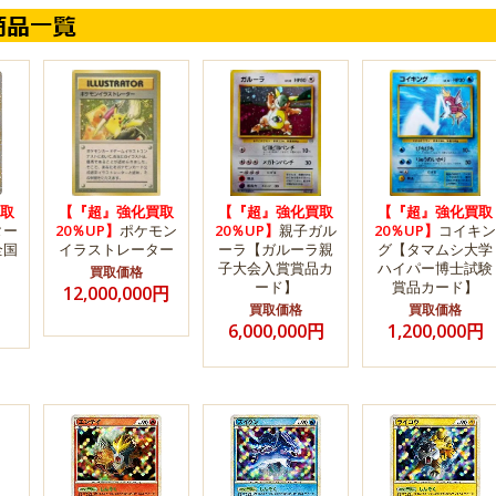
取
【『超』強化買取
【『超』強化買取
【『超』強化買取
ター
20％UP】
ポケモン
20％UP】
親子ガル
20％UP】
コイキン
全国
イラストレーター
ーラ【ガルーラ親
グ【タマムシ大学
子大会入賞賞品カ
ハイパー博士試験
買取価格
ード】
賞品カード】
12,000,000円
買取価格
買取価格
6,000,000円
1,200,000円