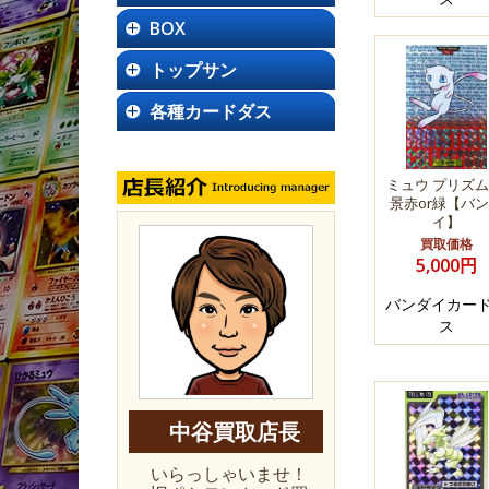
BOX
トップサン
各種カードダス
ミュウ プリズム
景赤or緑【バ
イ】
買取価格
5,000円
バンダイカー
ス
中谷買取店長
いらっしゃいませ！