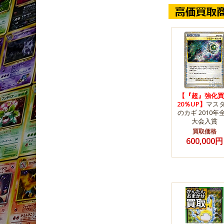
【『超』強化買
20％UP】
マス
のカギ 2010年
大会入賞
買取価格
600,000円