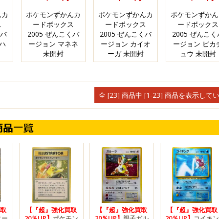
んカ
ポケモンずかんカ
ポケモンずかんカ
ポケモンずかん
ス
ードボックス
ードボックス
ードボックス
くバ
2005 ぜんこくバ
2005 ぜんこくバ
2005 ぜんこく
ハ
ージョン マネネ
ージョン カイオ
ージョン ピカ
未開封
ーガ 未開封
ュウ 未開封
全 [23] 商品中 [1-23] 商品を表示して
取
【『超』強化買取
【『超』強化買取
【『超』強化買取
ター
20％UP】
ポケモン
20％UP】
親子ガル
20％UP】
コイキン