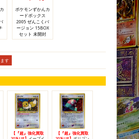
カ
ポケモンずかんカ
ードボックス
バ
2005 ぜんこくバ
チ
ージョン 15BOX
セット 未開封
います
【『超』強化買取
【『超』強化買取
20％UP】
イーブイ
20％UP】
ポリゴン