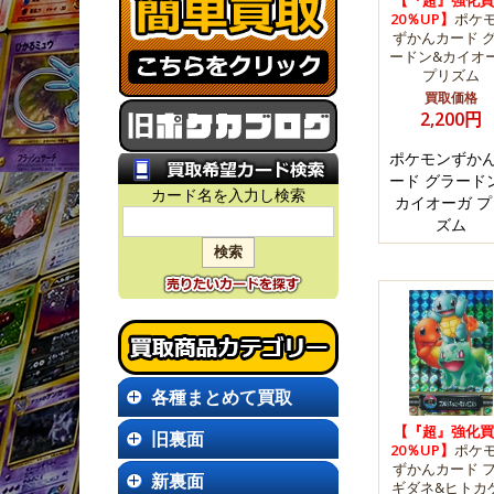
【『超』強化買
20％UP】
ポケ
ずかんカード 
ードン&カイオ
プリズム
買取価格
2,200円
ポケモンずか
ード グラード
カード名を入力し検索
カイオーガ プ
ズム
各種まとめて買取
【『超』強化買
旧裏面
20％UP】
ポケ
ずかんカード 
新裏面
ギダネ&ヒトカ