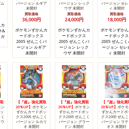
ズム
バージョン ルギア
バージョン レック
バージョン セレ
未開封
ウザ 未開封
ィ 未開封
買取価格
買取価格
買取価格
36,000円
24,000円
18,000円
んカ
ポケモンずかんカ
ポケモンずかんカ
ポケモンずかん
ネ&
ードボックス
ードボックス
ードボックス
ニガ
2005 ぜんこくバ
2005 ぜんこくバ
2005 ぜんこく
ージョン ルギア
ージョン レック
ージョン セレ
未開封
ウザ 未開封
ィ 未開封
取
【『超』強化買取
【『超』強化買取
【『超』強化買
モン
20％UP】
ポケモン
20％UP】
ポケモン
20％UP】
ポケモ
ッ
ずかんカードボッ
ずかんカードボッ
ずかんカードボ
こく
クス2005 ぜんこく
クス2005 ぜんこく
クス2005 ぜん
ュウ
バージョン ルカリ
バージョン グラー
バージョン ラテ
オ 未開封
ドン 未開封
オス 未開封