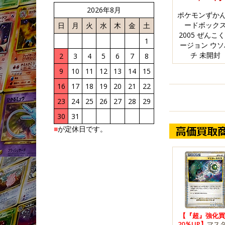
2026年8月
ポケモンずか
ードボック
日
月
火
水
木
金
土
2005 ぜんこ
1
ージョン ウソ
チ 未開封
2
3
4
5
6
7
8
9
10
11
12
13
14
15
16
17
18
19
20
21
22
23
24
25
26
27
28
29
30
31
■
が定休日です。
【『超』強化買
20％UP】
マス