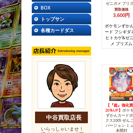
ゼニガメ プリ
BOX
買取価格
3,600円
トップサン
ポケモンずか
各種カードダス
ード フシギダ
ヒトカゲ&ゼ
メ プリズム
【『超』強化買
20％UP】
ポケ
ずかんカードボ
中谷買取店長
クス2005 ぜん
バージョン ミ
いらっしゃいませ！
未開封