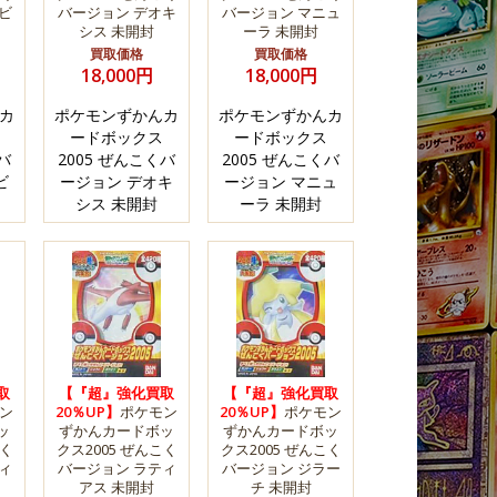
ビ
バージョン デオキ
バージョン マニュ
シス 未開封
ーラ 未開封
買取価格
買取価格
18,000円
18,000円
カ
ポケモンずかんカ
ポケモンずかんカ
ードボックス
ードボックス
バ
2005 ぜんこくバ
2005 ぜんこくバ
ビ
ージョン デオキ
ージョン マニュ
シス 未開封
ーラ 未開封
取
【『超』強化買取
【『超』強化買取
ン
20％UP】
ポケモン
20％UP】
ポケモン
ッ
ずかんカードボッ
ずかんカードボッ
こく
クス2005 ぜんこく
クス2005 ぜんこく
ィ
バージョン ラティ
バージョン ジラー
アス 未開封
チ 未開封