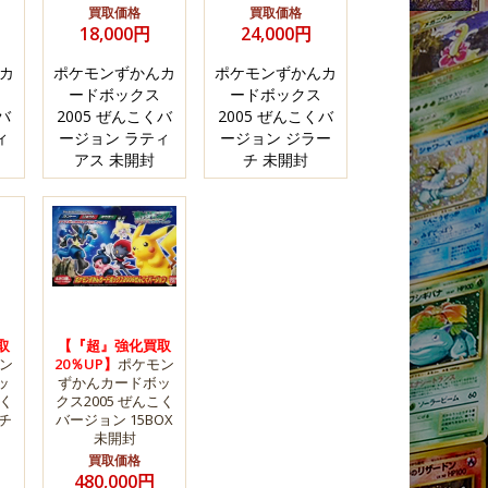
買取価格
買取価格
18,000円
24,000円
カ
ポケモンずかんカ
ポケモンずかんカ
ードボックス
ードボックス
バ
2005 ぜんこくバ
2005 ぜんこくバ
ィ
ージョン ラティ
ージョン ジラー
アス 未開封
チ 未開封
取
【『超』強化買取
ン
20％UP】
ポケモン
ッ
ずかんカードボッ
こく
クス2005 ぜんこく
チ
バージョン 15BOX
未開封
買取価格
480,000円