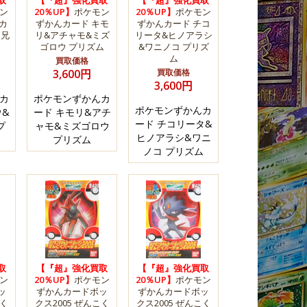
取
【『超』強化買取
【『超』強化買取
ン
20％UP】
ポケモン
20％UP】
ポケモン
カ
ずかんカード キモ
ずかんカード チコ
ー兄
リ&アチャモ&ミズ
リータ&ヒノアラシ
ゴロウ プリズム
&ワニノコ プリズ
ム
買取価格
3,600円
買取価格
3,600円
カ
ポケモンずかんカ
ポケモンずかんカ
ウ&
ード キモリ&アチ
ード チコリータ&
プ
ャモ&ミズゴロウ
ヒノアラシ&ワニ
プリズム
ノコ プリズム
取
【『超』強化買取
【『超』強化買取
ン
20％UP】
ポケモン
20％UP】
ポケモン
ッ
ずかんカードボッ
ずかんカードボッ
こく
クス2005 ぜんこく
クス2005 ぜんこく