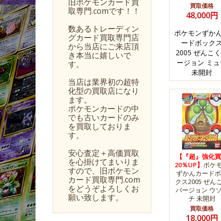
旧ポケモンカード買
買取価格
取専門.comです！！
48,000円
数あるトレーディン
ポケモンずか
グカード買取専門店
ードボック
から当店にご来店頂
2005 ぜんこ
き本当に嬉しいで
ージョン ミュ
す。
未開封
当店は業界初の超特
化型の買取店になり
ます。
ポケモンカードの中
でも古いカードのみ
を買取しておりま
す。
安心査定＋高価買取
【『超』強化買
を心掛けてまいりま
20％UP】
ポケ
すので、旧ポケモン
ずかんカードボ
カード買取専門.com
クス2005 ぜん
をどうぞよろしくお
バージョン ウ
願い致します。
チ 未開封
買取価格
18,000円