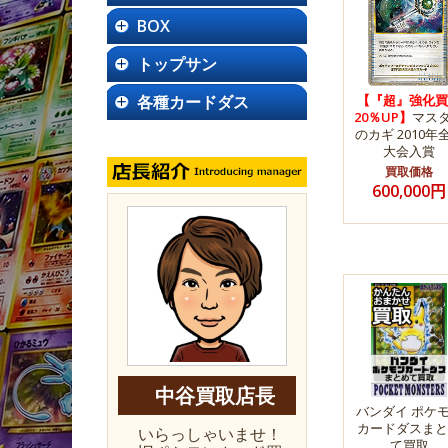
BOX
トップサン
各種カードダス
【『超』強化買
20％UP】
マス
のカギ 2010年
大会入賞
買取価格
600,000円
中谷買取店長
バンダイ ポケ
カードダスまと
いらっしゃいませ！
て買取