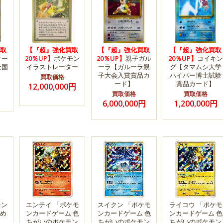
取
【『超』強化買取
【『超』強化買取
【『超』強化買取
ター
20％UP】
ポケモン
20％UP】
親子ガル
20％UP】
コイキン
全国
イラストレーター
ーラ【ガルーラ親
グ【タマムシ大学
子大会入賞賞品カ
ハイパー博士試験
買取価格
ード】
賞品カード】
12,000,000円
買取価格
買取価格
6,000,000円
1,200,000円
モン
エンテイ 「ポケモ
スイクン 「ポケモ
ライコウ 「ポケモ
め
ンカードゲーム 色
ンカードゲーム 色
ンカードゲーム 色
ちがいのポケモン
ちがいのポケモン
ちがいのポケモン