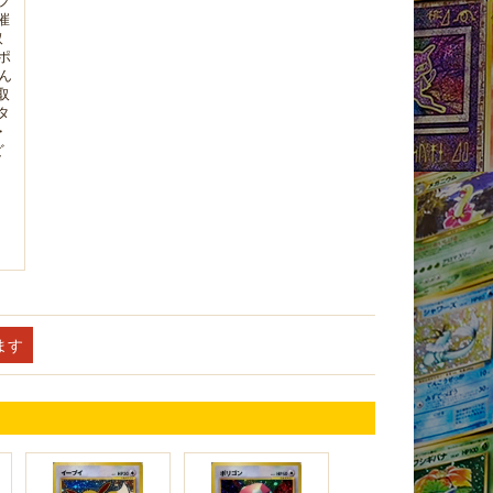
プ
催
取
ポ
ん
取
タ
・
ど
います