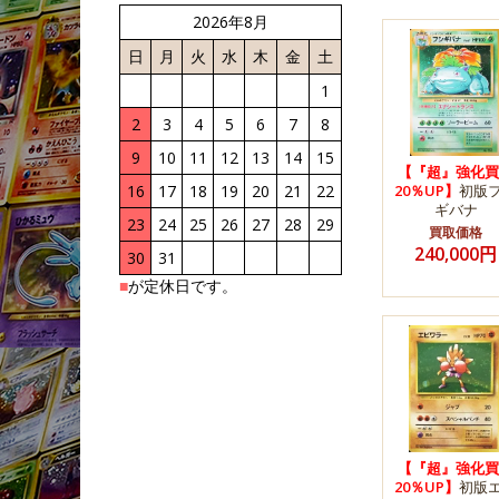
2026年8月
日
月
火
水
木
金
土
1
2
3
4
5
6
7
8
9
10
11
12
13
14
15
【『超』強化買
16
17
18
19
20
21
22
20％UP】
初版
ギバナ
23
24
25
26
27
28
29
買取価格
240,000円
30
31
■
が定休日です。
【『超』強化買
20％UP】
初版