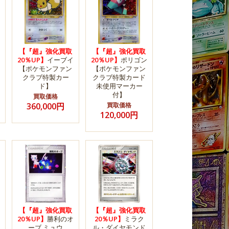
【『超』強化買取
【『超』強化買取
20％UP】
イーブイ
20％UP】
ポリゴン
【ポケモンファン
【ポケモンファン
クラブ特製カー
クラブ特製カード
ド】
未使用マーカー
付】
買取価格
360,000円
買取価格
120,000円
【『超』強化買取
【『超』強化買取
20％UP】
勝利のオ
20％UP】
ミラク
ーブ ミュウ
ル・ダイヤモンド