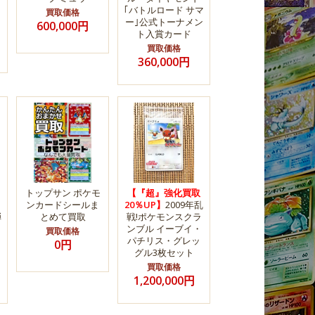
｢バトルロード サマ
買取価格
ー｣公式トーナメン
600,000円
ト入賞カード
買取価格
360,000円
トップサン ポケモ
【『超』強化買取
ンカードシールま
20％UP】
2009年乱
弾
とめて買取
戦!ポケモンスクラ
ンブル イーブイ・
買取価格
パチリス・グレッ
0円
グル3枚セット
買取価格
1,200,000円