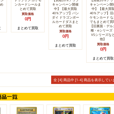
モン
トップサン ポケモ
【買取20％アップ
【買取20％アッ
め
ンカードシールま
キャンペーン開催
キャンペーン開
とめて買取
中】【最大買取
中】【最大買
40％アップ】バン
40％アップ】旧
買取価格
ダイ ドラゴンボー
ケモンカード な
0円
ルカードダスまと
でもまとめて買
めて買取
【旧裏面・デル
取
まとめて買取
種・eシリーズ
買取価格
VSシリーズな
0円
他】
買取価格
まとめて買取
0円
まとめて買取
全 [4] 商品中 [1-4] 商品を表示して