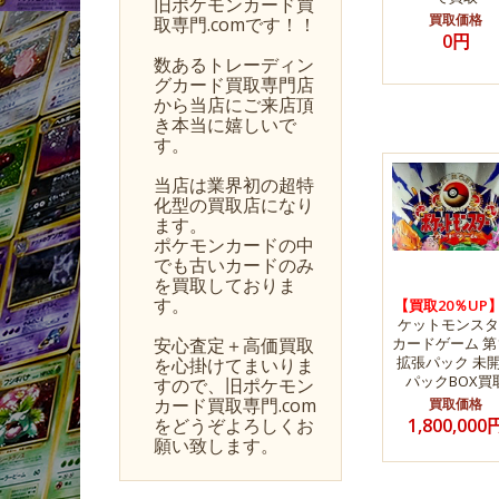
旧ポケモンカード買
買取価格
取専門.comです！！
0円
数あるトレーディン
グカード買取専門店
から当店にご来店頂
き本当に嬉しいで
す。
当店は業界初の超特
化型の買取店になり
ます。
ポケモンカードの中
でも古いカードのみ
を買取しておりま
す。
【買取20％UP
ケットモンスタ
安心査定＋高価買取
カードゲーム 第
拡張パック 未
を心掛けてまいりま
パックBOX買
すので、旧ポケモン
カード買取専門.com
買取価格
をどうぞよろしくお
1,800,000
願い致します。