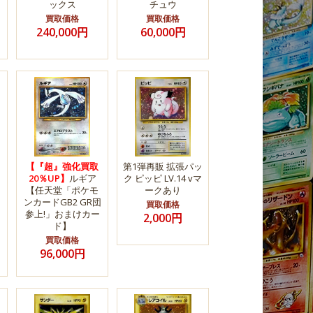
ックス
チュウ
買取価格
買取価格
240,000円
60,000円
【『超』強化買取
第1弾再販 拡張パッ
20％UP】
ルギア
ク ピッピ LV.14 vマ
【任天堂「ポケモ
ークあり
ンカードGB2 GR団
買取価格
」
参上!」おまけカー
2,000円
ド】
買取価格
96,000円