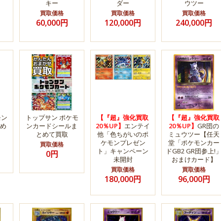
キー
ダー
ウツー
買取価格
買取価格
買取価格
60,000円
120,000円
240,000円
モン
トップサン ポケモ
【『超』強化買取
【『超』強化買取
め
ンカードシールま
20％UP】
エンテイ
20％UP】
GR団の
とめて買取
他「色ちがいのポ
ミュウツー【任天
ケモンプレゼン
堂「ポケモンカー
買取価格
ト」キャンペーン
ドGB2 GR団参上!
0円
未開封
おまけカード】
買取価格
買取価格
180,000円
96,000円