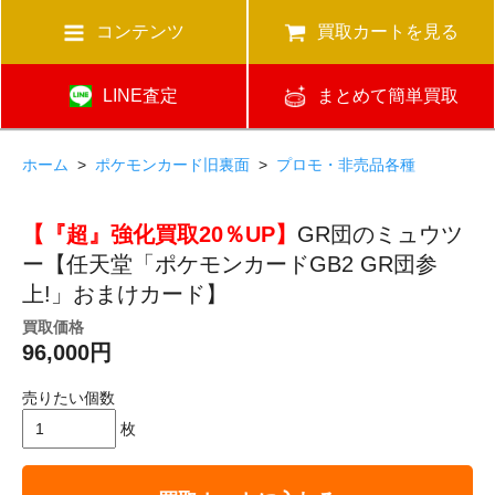
コンテンツ
買取カートを見る
LINE査定
まとめて簡単買取
ホーム
>
ポケモンカード旧裏面
>
プロモ・非売品各種
【『超』強化買取20％UP】
GR団のミュウツ
ー【任天堂「ポケモンカードGB2 GR団参
上!」おまけカード】
買取価格
96,000円
売りたい個数
枚