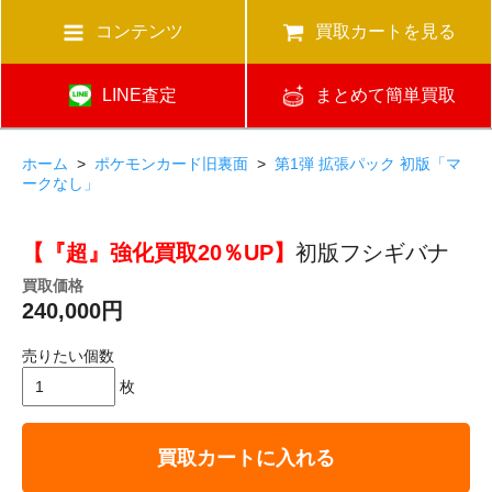
コンテンツ
買取カートを見る
LINE査定
まとめて簡単買取
ホーム
>
ポケモンカード旧裏面
>
第1弾 拡張パック 初版「マ
ークなし」
【『超』強化買取20％UP】
初版フシギバナ
買取価格
240,000円
売りたい個数
枚
買取カートに入れる