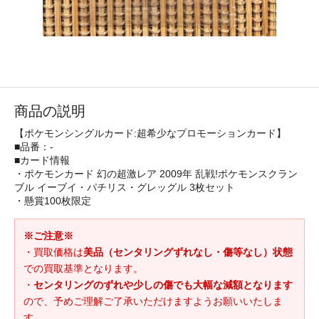
商品の説明
【ポケモンシングルカード:超希少なプロモーションカード】
■品番：-
■カード情報
・ポケモンカード 幻の超激レア 2009年 乱戦!ポケモンスクラン
ブル イーブイ・パチリス・グレッグル 3枚セット
・懸賞100枚限定
※ご注意※
・買取価格は
美品（センタリングずれなし・傷等なし）状態
での買取基準となります。
・
センタリングのずれや少しの傷でも大幅な減額となります
ので、予めご理解ご了承いただけますようお願いいたしま
す。