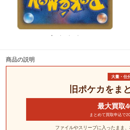
商品の説明
大量・仕
旧ポケカをま
最大買取4
まとめて買取申込で2
ファイルやスリーブに入ったまま、