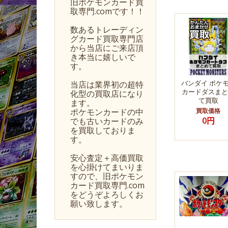
旧ポケモンカード買
取専門.comです！！
数あるトレーディン
グカード買取専門店
から当店にご来店頂
き本当に嬉しいで
す。
バンダイ ポケ
当店は業界初の超特
カードダスまと
化型の買取店になり
て買取
ます。
ポケモンカードの中
買取価格
0円
でも古いカードのみ
を買取しておりま
す。
安心査定＋高価買取
を心掛けてまいりま
すので、旧ポケモン
カード買取専門.com
をどうぞよろしくお
願い致します。