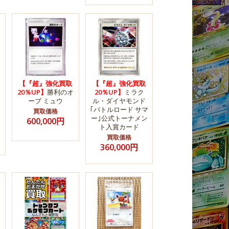
【『超』強化買取
【『超』強化買取
20％UP】
勝利のオ
20％UP】
ミラク
ーブ ミュウ
ル・ダイヤモンド
｢バトルロード サマ
買取価格
ー｣公式トーナメン
600,000円
ト入賞カード
買取価格
360,000円