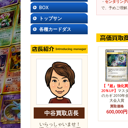
・
センタリング
BOX
で、予めご理解
トップサン
各種カードダス
【『超』強化買
20％UP】
マス
のカギ 2010年
大会入賞
買取価格
600,000円
中谷買取店長
いらっしゃいませ！