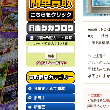
■品番：POKEI
■カード情報
・第1弾 構
カード名を入力し検索
※ご注意※
こちらの商品
開封済みであ
承下さいませ
各種まとめて買取
※ご注意※
旧裏面
・買取価格は
美
買取基準となり
新裏面