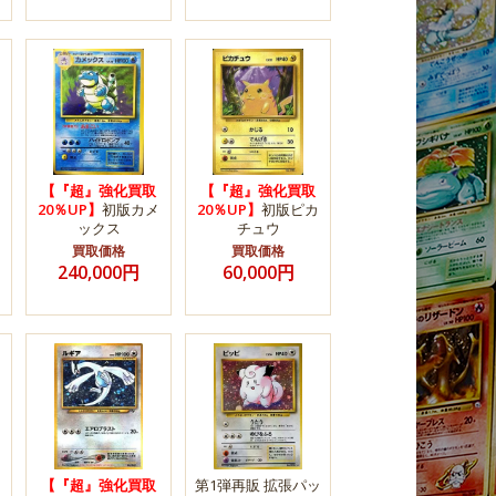
【『超』強化買取
【『超』強化買取
20％UP】
初版カメ
20％UP】
初版ピカ
ックス
チュウ
買取価格
買取価格
240,000円
60,000円
【『超』強化買取
第1弾再販 拡張パッ