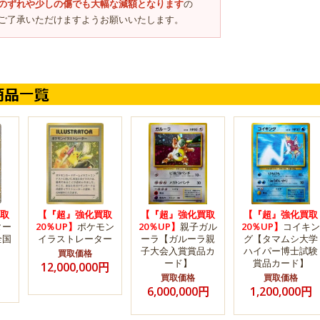
のずれや少しの傷でも大幅な減額となります
の
ご了承いただけますようお願いいたします。
取
【『超』強化買取
【『超』強化買取
【『超』強化買取
ター
20％UP】
ポケモン
20％UP】
親子ガル
20％UP】
コイキン
全国
イラストレーター
ーラ【ガルーラ親
グ【タマムシ大学
子大会入賞賞品カ
ハイパー博士試験
買取価格
ード】
賞品カード】
12,000,000円
買取価格
買取価格
6,000,000円
1,200,000円