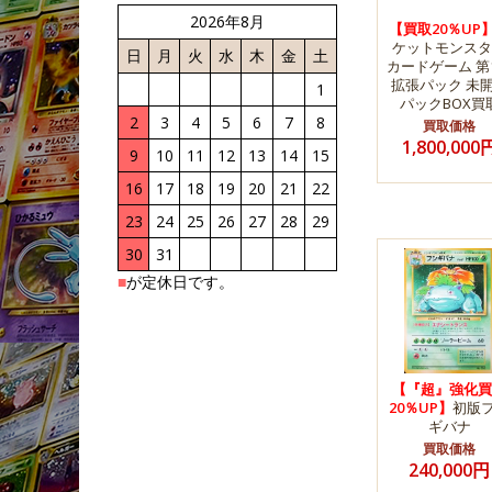
2026年8月
【買取20％UP
ケットモンスタ
日
月
火
水
木
金
土
カードゲーム 第
拡張パック 未
1
パックBOX買
2
3
4
5
6
7
8
買取価格
1,800,000
9
10
11
12
13
14
15
16
17
18
19
20
21
22
23
24
25
26
27
28
29
30
31
■
が定休日です。
【『超』強化買
20％UP】
初版
ギバナ
買取価格
240,000円