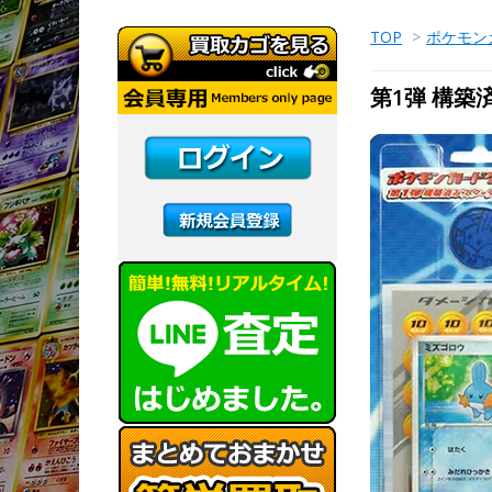
TOP
>
ポケモン
第1弾 構