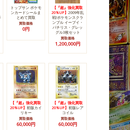
トップサン ポケモ
【『超』強化買取
ンカードシールま
20％UP】
2009年乱
弾
とめて買取
戦!ポケモンスクラ
ンブル イーブイ・
買取価格
パチリス・グレッ
0円
グル3枚セット
買取価格
1,200,000円
【『超』強化買取
【『超』強化買取
20％UP】
初版カイ
20％UP】
初版レア
リキー
コイル
買取価格
買取価格
60,000円
60,000円