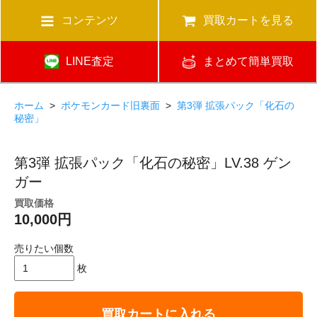
コンテンツ
買取カートを見る
LINE査定
まとめて簡単買取
ホーム
>
ポケモンカード旧裏面
>
第3弾 拡張パック「化石の
秘密」
第3弾 拡張パック「化石の秘密」LV.38 ゲン
ガー
買取価格
10,000円
売りたい個数
枚
買取カートに入れる