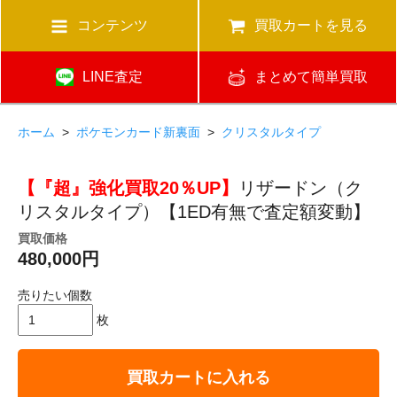
コンテンツ
買取カートを見る
LINE査定
まとめて簡単買取
ホーム
>
ポケモンカード新裏面
>
クリスタルタイプ
【『超』強化買取20％UP】
リザードン（ク
リスタルタイプ）【1ED有無で査定額変動】
買取価格
480,000円
売りたい個数
枚
買取カートに入れる