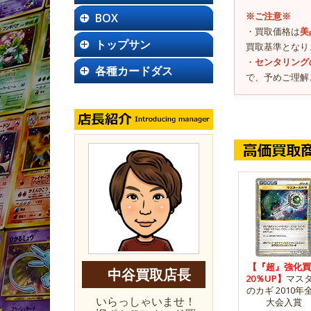
※ご注意※
BOX
・買取価格は
美
トップサン
買取基準となり
・
センタリング
各種カードダス
で、予めご理解
【『超』強化買
中谷買取店長
20％UP】
マス
のカギ 2010年
いらっしゃいませ！
大会入賞