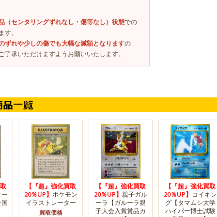
品（センタリングずれなし・傷等なし）状態
での
ます。
のずれや少しの傷でも大幅な減額となります
の
ご了承いただけますようお願いいたします。
取
【『超』強化買取
【『超』強化買取
【『超』強化買取
ター
20％UP】
ポケモン
20％UP】
親子ガル
20％UP】
コイキン
全国
イラストレーター
ーラ【ガルーラ親
グ【タマムシ大学
子大会入賞賞品カ
ハイパー博士試験
買取価格