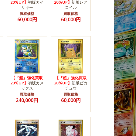
20％UP】
初版カイ
20％UP】
初版レア
リキー
コイル
買取価格
買取価格
60,000円
60,000円
【『超』強化買取
【『超』強化買取
20％UP】
初版カメ
20％UP】
初版ピカ
ックス
チュウ
買取価格
買取価格
240,000円
60,000円