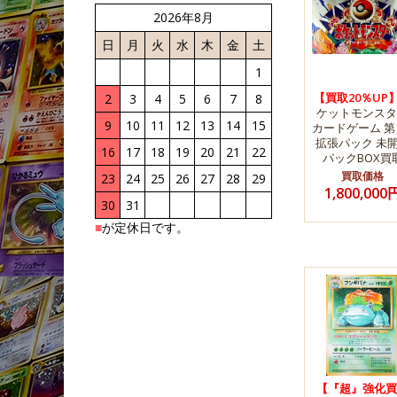
2026年8月
日
月
火
水
木
金
土
1
【買取20％UP
2
3
4
5
6
7
8
ケットモンスタ
9
10
11
12
13
14
15
カードゲーム 第
拡張パック 未
16
17
18
19
20
21
22
パックBOX買
買取価格
23
24
25
26
27
28
29
1,800,000
30
31
■
が定休日です。
【『超』強化買