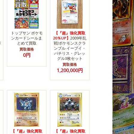
トップサン ポケモ
【『超』強化買取
ンカードシールま
20％UP】
2009年乱
弾
とめて買取
戦!ポケモンスクラ
ンブル イーブイ・
買取価格
パチリス・グレッ
0円
グル3枚セット
買取価格
1,200,000円
【『超』強化買取
【『超』強化買取