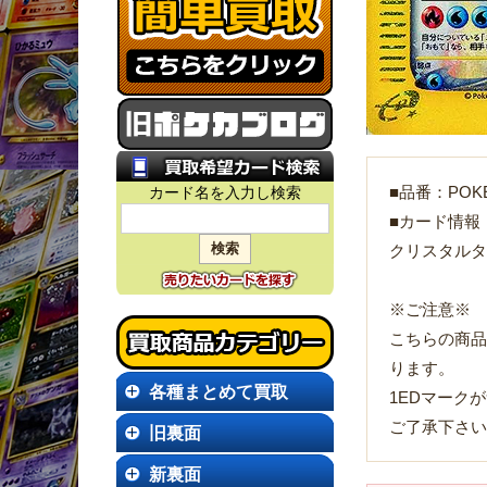
カード名を入力し検索
■品番：POKE
■カード情報
クリスタルタ
※ご注意※
こちらの商品
ります。
各種まとめて買取
1EDマーク
ご了承下さい
旧裏面
新裏面