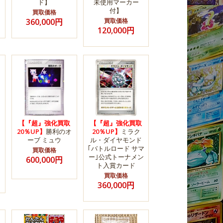
ド】
未使用マーカー
付】
買取価格
360,000円
買取価格
120,000円
【『超』強化買取
【『超』強化買取
20％UP】
勝利のオ
20％UP】
ミラク
ーブ ミュウ
ル・ダイヤモンド
｢バトルロード サマ
買取価格
ー｣公式トーナメン
600,000円
ト入賞カード
買取価格
360,000円