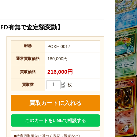
ED有無で査定額変動】
型番
POKE-0017
通常買取価格
180,000円
216,000円
買取価格
買取数
枚
このカードをLINEで相談する
■特定商取引法に基づく表記（返送など）