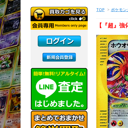
TOP
>
ポケモン
【『超』強化