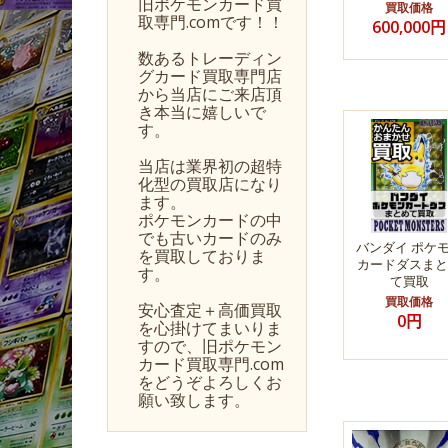
旧ポケモンカード買
買取価格
取専門.comです！！
600,000円
数あるトレーディン
グカード買取専門店
から当店にご来店頂
き本当に嬉しいで
す。
当店は業界初の超特
化型の買取店になり
ます。
ポケモンカードの中
でも古いカードのみ
バンダイ ポケ
を買取しておりま
カードダスまと
す。
て買取
買取価格
安心査定＋高価買取
0円
を心掛けてまいりま
すので、旧ポケモン
カード買取専門.com
をどうぞよろしくお
願い致します。