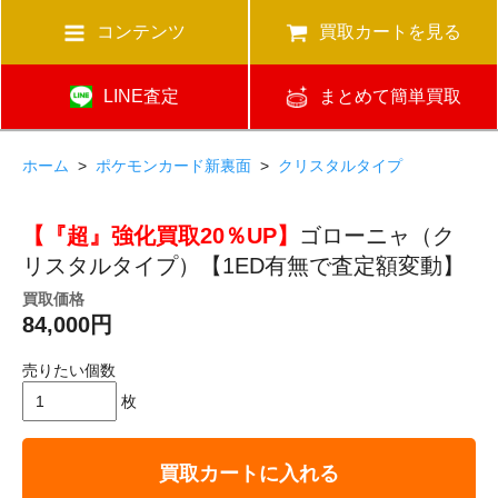
コンテンツ
買取カートを見る
LINE査定
まとめて簡単買取
ホーム
>
ポケモンカード新裏面
>
クリスタルタイプ
【『超』強化買取20％UP】
ゴローニャ（ク
リスタルタイプ）【1ED有無で査定額変動】
買取価格
84,000円
売りたい個数
枚
買取カートに入れる