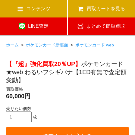
コンテンツ
買取カートを見る
LINE査定
まとめて簡単買取
ホーム
>
ポケモンカード新裏面
>
ポケモンカード web
【『超』強化買取20％UP】
ポケモンカード
★web わるいフシギバナ【1ED有無で査定額
変動】
買取価格
60,000円
売りたい個数
枚