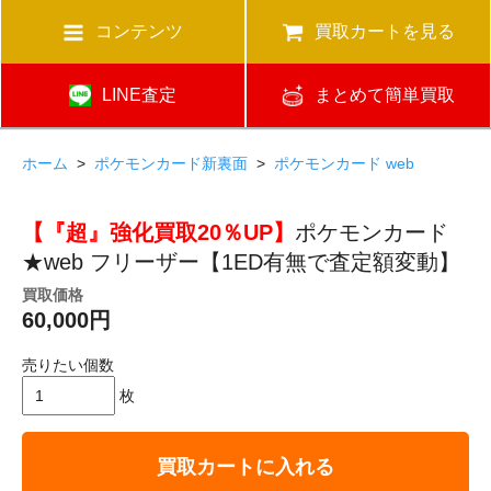
コンテンツ
買取カートを見る
LINE査定
まとめて簡単買取
ホーム
>
ポケモンカード新裏面
>
ポケモンカード web
【『超』強化買取20％UP】
ポケモンカード
★web フリーザー【1ED有無で査定額変動】
買取価格
60,000円
売りたい個数
枚
買取カートに入れる