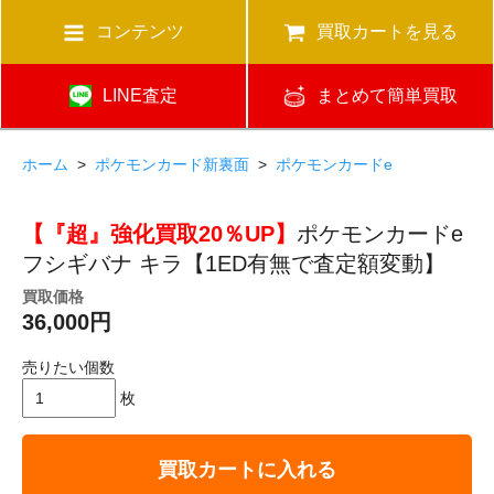
コンテンツ
買取カートを見る
LINE査定
まとめて簡単買取
ホーム
>
ポケモンカード新裏面
>
ポケモンカードe
【『超』強化買取20％UP】
ポケモンカードe
フシギバナ キラ【1ED有無で査定額変動】
買取価格
36,000円
売りたい個数
枚
買取カートに入れる