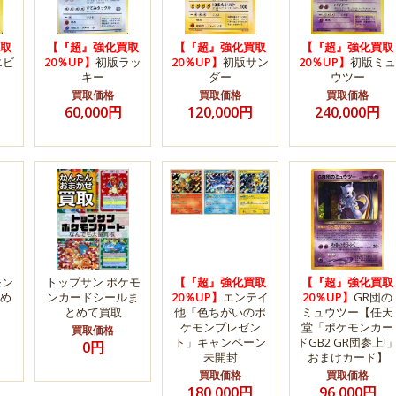
取
【『超』強化買取
【『超』強化買取
【『超』強化買取
エビ
20％UP】
初版ラッ
20％UP】
初版サン
20％UP】
初版ミュ
キー
ダー
ウツー
買取価格
買取価格
買取価格
60,000円
120,000円
240,000円
モン
トップサン ポケモ
【『超』強化買取
【『超』強化買取
め
ンカードシールま
20％UP】
エンテイ
20％UP】
GR団の
とめて買取
他「色ちがいのポ
ミュウツー【任天
ケモンプレゼン
堂「ポケモンカー
買取価格
ト」キャンペーン
ドGB2 GR団参上!
0円
未開封
おまけカード】
買取価格
買取価格
180,000円
96,000円