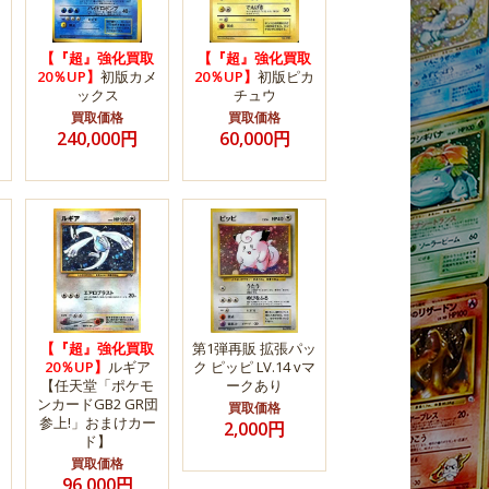
【『超』強化買取
【『超』強化買取
20％UP】
初版カメ
20％UP】
初版ピカ
ックス
チュウ
買取価格
買取価格
240,000円
60,000円
【『超』強化買取
第1弾再販 拡張パッ
20％UP】
ルギア
ク ピッピ LV.14 vマ
【任天堂「ポケモ
ークあり
ンカードGB2 GR団
買取価格
」
参上!」おまけカー
2,000円
ド】
買取価格
96,000円