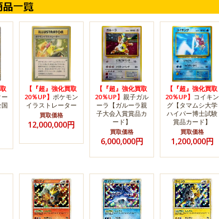
取
【『超』強化買取
【『超』強化買取
【『超』強化買取
ター
20％UP】
ポケモン
20％UP】
親子ガル
20％UP】
コイキン
全国
イラストレーター
ーラ【ガルーラ親
グ【タマムシ大学
子大会入賞賞品カ
ハイパー博士試験
買取価格
ード】
賞品カード】
12,000,000円
買取価格
買取価格
6,000,000円
1,200,000円