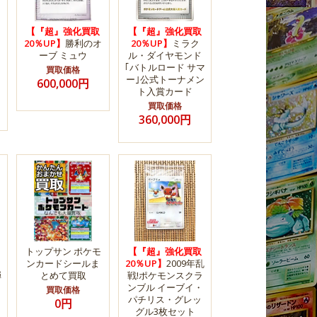
【『超』強化買取
【『超』強化買取
20％UP】
勝利のオ
20％UP】
ミラク
ーブ ミュウ
ル・ダイヤモンド
｢バトルロード サマ
買取価格
ー｣公式トーナメン
600,000円
ト入賞カード
買取価格
360,000円
トップサン ポケモ
【『超』強化買取
ンカードシールま
20％UP】
2009年乱
弾
とめて買取
戦!ポケモンスクラ
ンブル イーブイ・
買取価格
パチリス・グレッ
0円
グル3枚セット