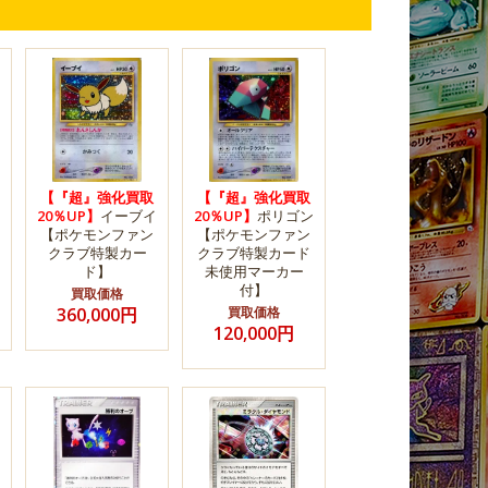
【『超』強化買取
【『超』強化買取
20％UP】
イーブイ
20％UP】
ポリゴン
【ポケモンファン
【ポケモンファン
クラブ特製カー
クラブ特製カード
ド】
未使用マーカー
付】
買取価格
360,000円
買取価格
120,000円