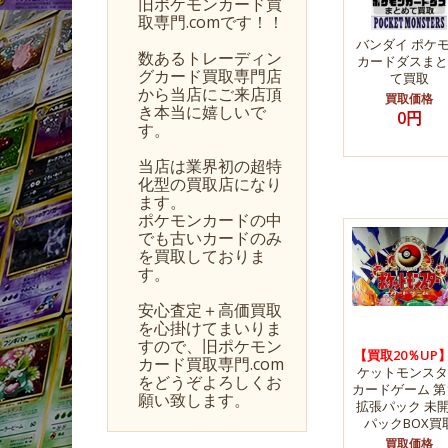
旧ポケモンカード買
取専門.comです！！
バンダイ ポケ
数あるトレーディン
カードダスまと
グカード買取専門店
て買取
から当店にご来店頂
買取価格
き本当に嬉しいで
0円
す。
当店は業界初の超特
化型の買取店になり
ます。
ポケモンカードの中
でも古いカードのみ
を買取しておりま
す。
安心査定＋高価買取
を心掛けてまいりま
すので、旧ポケモン
【買取20％UP
カード買取専門.com
ケットモンスタ
をどうぞよろしくお
カードゲーム 第
願い致します。
拡張パック 未
パックBOX買
買取価格