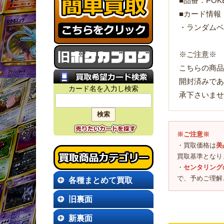
■品番：POKE
■カード情報
・ランダムベ
※ご注意※
こちらの商品
開封済みであ
カード名を入力し検索
承下さいませ
※ご注意※
・買取価格は
美
買取基準となり
・
センタリング
で、予めご理解
各種まとめて買取
旧裏面
新裏面