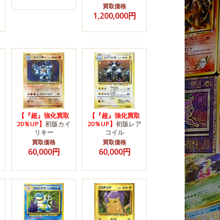
買取価格
1,200,000円
【『超』強化買取
【『超』強化買取
20％UP】
初版カイ
20％UP】
初版レア
リキー
コイル
買取価格
買取価格
60,000円
60,000円