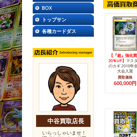
BOX
トップサン
各種カードダス
【『超』強化買
20％UP】
マス
のカギ 2010年
大会入賞
買取価格
600,000円
中谷買取店長
いらっしゃいませ！