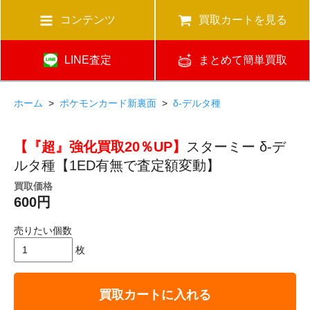
コンテンツ
買取カートを見る
LINE査定
まとめて簡単買取
ホーム
>
ポケモンカード新裏面
>
δ-デルタ種
【『超』強化買取20％UP】
スターミー δ-デ
ルタ種【1ED有無で査定額変動】
買取価格
600円
売りたい個数
枚
買取カートに入れる