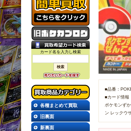
カード名を入力し検索
■品番：POKE
■カード情報
各種まとめて買取
ポケモンずか
ン レックウ
旧裏面
新裏面