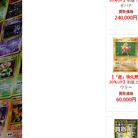
20％UP】
初版
ギバナ
買取価格
240,000円
【『超』強化買
20％UP】
初版
ワラー
買取価格
60,000円