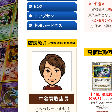
※ご注意※
BOX
・買取価格は
美
買取基準となり
トップサン
・
センタリング
各種カードダス
で、予めご理解
【『超』強化買
中谷買取店長
20％UP】
マス
のカギ 2010年
大会入賞
いらっしゃいませ！