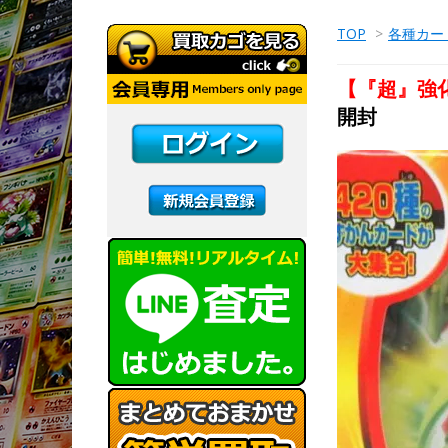
TOP
>
各種カー
【『超』強化
開封