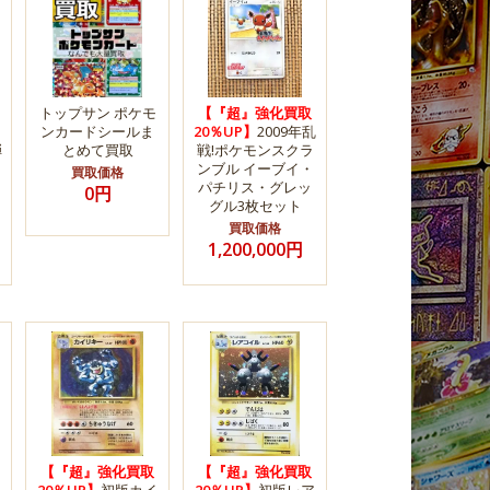
トップサン ポケモ
【『超』強化買取
ンカードシールま
20％UP】
2009年乱
弾
とめて買取
戦!ポケモンスクラ
ンブル イーブイ・
買取価格
パチリス・グレッ
0円
グル3枚セット
買取価格
1,200,000円
【『超』強化買取
【『超』強化買取