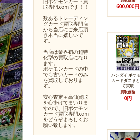
買取価格
旧ポケモンカード買
600,000円
取専門.comです！！
数あるトレーディン
グカード買取専門店
から当店にご来店頂
き本当に嬉しいで
す。
当店は業界初の超特
化型の買取店になり
ます。
ポケモンカードの中
でも古いカードのみ
バンダイ ポケ
を買取しておりま
カードダスまと
す。
て買取
買取価格
安心査定＋高価買取
0円
を心掛けてまいりま
すので、旧ポケモン
カード買取専門.com
をどうぞよろしくお
願い致します。