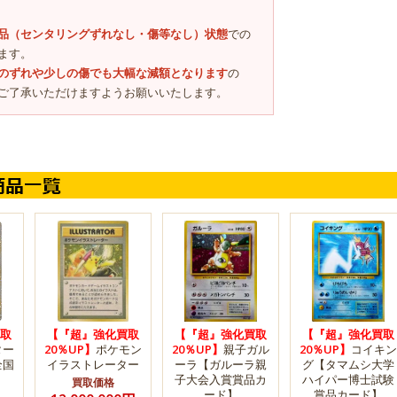
品（センタリングずれなし・傷等なし）状態
での
ます。
のずれや少しの傷でも大幅な減額となります
の
ご了承いただけますようお願いいたします。
取
【『超』強化買取
【『超』強化買取
【『超』強化買取
ター
20％UP】
ポケモン
20％UP】
親子ガル
20％UP】
コイキン
全国
イラストレーター
ーラ【ガルーラ親
グ【タマムシ大学
子大会入賞賞品カ
ハイパー博士試験
買取価格
ード】
賞品カード】