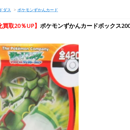
ドダス
>
ポケモンずかんカード
買取20％UP】
ポケモンずかんカードボックス200