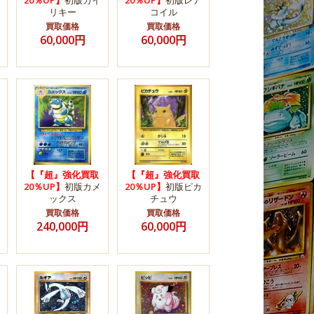
20％UP】
初版カイ
20％UP】
初版レア
リキー
コイル
買取価格
買取価格
60,000円
60,000円
【『超』強化買取
【『超』強化買取
20％UP】
初版カメ
20％UP】
初版ピカ
ックス
チュウ
買取価格
買取価格
240,000円
60,000円