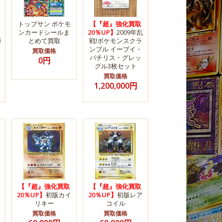
トップサン ポケモ
【『超』強化買取
ンカードシールま
20％UP】
2009年乱
弾
とめて買取
戦!ポケモンスクラ
ンブル イーブイ・
買取価格
パチリス・グレッ
0円
グル3枚セット
買取価格
1,200,000円
【『超』強化買取
【『超』強化買取
20％UP】
初版カイ
20％UP】
初版レア
リキー
コイル
買取価格
買取価格