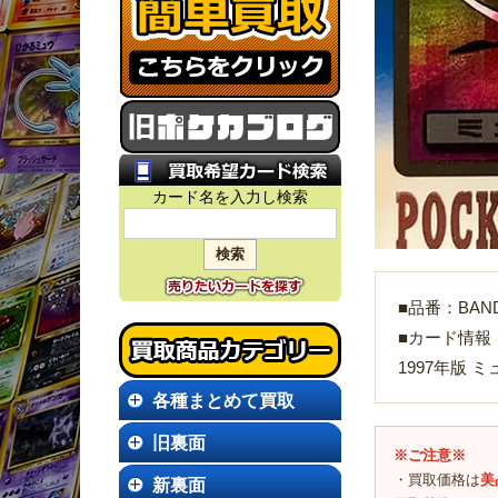
カード名を入力し検索
■品番：BANDA
■カード情報
1997年版 
各種まとめて買取
旧裏面
※ご注意※
・買取価格は
美
新裏面