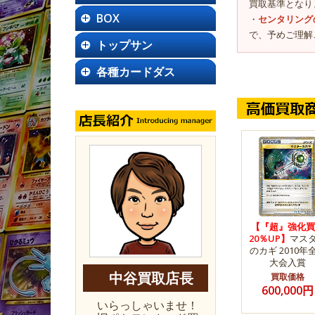
買取基準となり
BOX
・
センタリング
で、予めご理解
トップサン
各種カードダス
【『超』強化買
20％UP】
マス
のカギ 2010年
大会入賞
中谷買取店長
買取価格
600,000円
いらっしゃいませ！