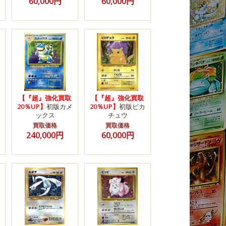
60,000円
60,000円
【『超』強化買取
【『超』強化買取
20％UP】
初版カメ
20％UP】
初版ピカ
ックス
チュウ
買取価格
買取価格
240,000円
60,000円