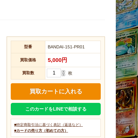
型番
BANDAI-151-PR01
5,000円
買取価格
買取数
枚
このカードをLINEで相談する
■特定商取引法に基づく表記（返送など）
■カードの売り方（初めての方）