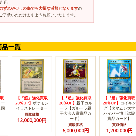
ます。
のずれや少しの傷でも大幅な減額となります
の
ご了承いただけますようお願いいたします。
取
【『超』強化買取
【『超』強化買取
【『超』強化買取
ター
20％UP】
ポケモン
20％UP】
親子ガル
20％UP】
コイキン
全国
イラストレーター
ーラ【ガルーラ親
グ【タマムシ大学
子大会入賞賞品カ
ハイパー博士試験
買取価格
ード】
賞品カード】
12,000,000円
買取価格
買取価格
6,000,000円
1,200,000円