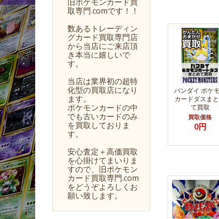
旧ポケモンカード買
取専門.comです！！
数あるトレーディン
グカード買取専門店
から当店にご来店頂
き本当に嬉しいで
す。
当店は業界初の超特
化型の買取店になり
バンダイ ポケ
ます。
カードダスまと
ポケモンカードの中
て買取
でも古いカードのみ
買取価格
を買取しておりま
0円
す。
安心査定＋高価買取
を心掛けてまいりま
すので、旧ポケモン
カード買取専門.com
をどうぞよろしくお
願い致します。