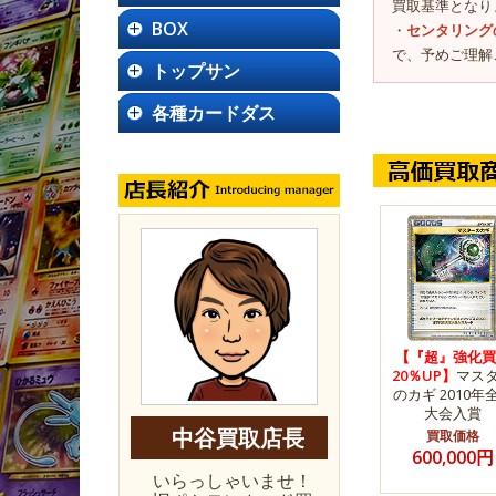
買取基準となり
BOX
・
センタリング
で、予めご理解
トップサン
各種カードダス
【『超』強化買
20％UP】
マス
のカギ 2010年
大会入賞
中谷買取店長
買取価格
600,000円
いらっしゃいませ！