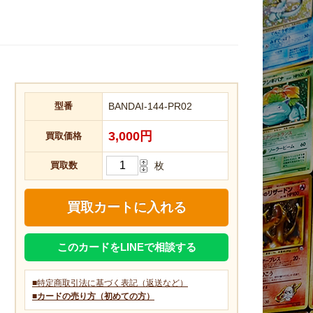
型番
BANDAI-144-PR02
3,000円
買取価格
買取数
枚
このカードをLINEで相談する
■特定商取引法に基づく表記（返送など）
■カードの売り方（初めての方）