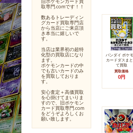
旧ポケモンカード買
取専門.comです！！
数あるトレーディン
グカード買取専門店
から当店にご来店頂
き本当に嬉しいで
す。
当店は業界初の超特
化型の買取店になり
バンダイ ポケ
ます。
カードダスまと
ポケモンカードの中
て買取
でも古いカードのみ
買取価格
を買取しておりま
0円
す。
安心査定＋高価買取
を心掛けてまいりま
すので、旧ポケモン
カード買取専門.com
をどうぞよろしくお
願い致します。