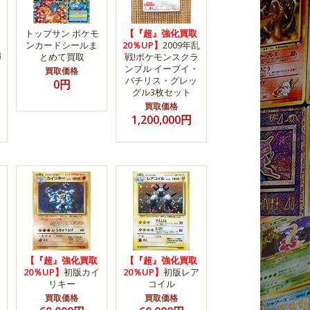
トップサン ポケモ
【『超』強化買取
ンカードシールま
20％UP】
2009年乱
弾
とめて買取
戦!ポケモンスクラ
ンブル イーブイ・
買取価格
パチリス・グレッ
0円
グル3枚セット
買取価格
1,200,000円
【『超』強化買取
【『超』強化買取
20％UP】
初版カイ
20％UP】
初版レア
リキー
コイル
買取価格
買取価格