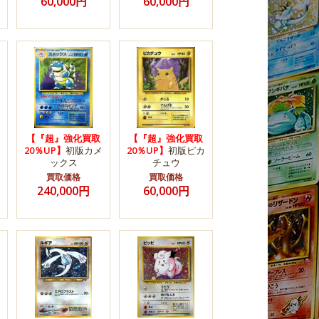
60,000円
60,000円
【『超』強化買取
【『超』強化買取
20％UP】
初版カメ
20％UP】
初版ピカ
ックス
チュウ
買取価格
買取価格
240,000円
60,000円