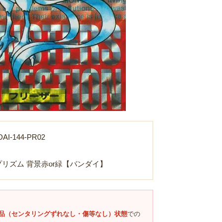
I-144-PR02
Loading...
プリズム 背景赤or緑【バンダイ】
品（センタリングずれなし・傷等なし）状態
での