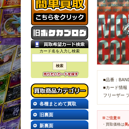
カード名を入力し検索
■品番：BANDA
■カード情報
フリーザー 
各種まとめて買取
旧裏面
※ご注意※
・買取価格は
美
新裏面