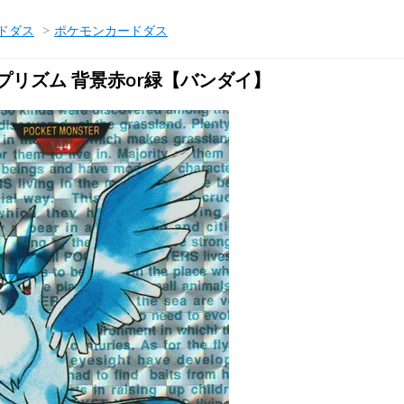
ドダス
>
ポケモンカードダス
プリズム 背景赤or緑【バンダイ】