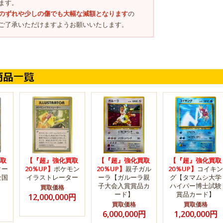
ます。
のずれや少しの傷でも大幅な減額となります
の
ご了承いただけますようお願いいたします。
取
【『超』強化買取
【『超』強化買取
【『超』強化買取
ター
20％UP】
ポケモン
20％UP】
親子ガル
20％UP】
コイキン
全国
イラストレーター
ーラ【ガルーラ親
グ【タマムシ大学
子大会入賞賞品カ
ハイパー博士試験
買取価格
ード】
賞品カード】
12,000,000円
買取価格
買取価格
6,000,000円
1,200,000円