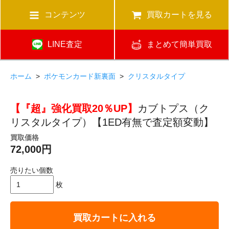
コンテンツ
買取カートを見る
LINE査定
まとめて簡単買取
ホーム
>
ポケモンカード新裏面
>
クリスタルタイプ
【『超』強化買取20％UP】
カブトプス（ク
リスタルタイプ）【1ED有無で査定額変動】
買取価格
72,000円
売りたい個数
枚
買取カートに入れる