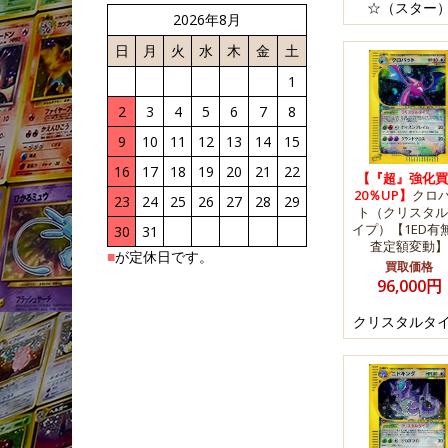
☆（スター
2026年8月
日
月
火
水
木
金
土
1
2
3
4
5
6
7
8
9
10
11
12
13
14
15
16
17
18
19
20
21
22
【『超』強化買
20％UP】
クロ
23
24
25
26
27
28
29
ト（クリスタル
イプ）【1ED有
30
31
査定額変動】
■
が定休日です。
買取価格
96,000円
クリスタルタ