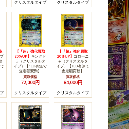
クリスタルタイプ
クリスタルタイプ
取
【『超』強化買取
【『超』強化買取
プ
20％UP】
キングド
20％UP】
ゴローニ
タ
ラ（クリスタルタ
ャ（クリスタルタ
無で
イプ）【1ED有無で
イプ）【1ED有無で
査定額変動】
査定額変動】
買取価格
買取価格
72,000円
84,000円
プ
クリスタルタイプ
クリスタルタイプ