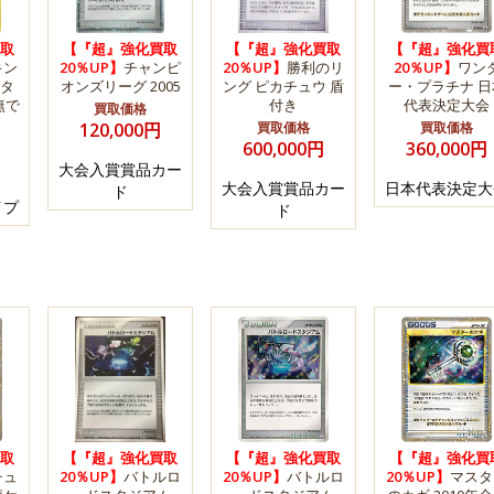
取
【『超』強化買取
【『超』強化買取
【『超』強化買
キン
20％UP】
チャンピ
20％UP】
勝利のリ
20％UP】
ワン
タ
オンズリーグ 2005
ング ピカチュウ 盾
ー・プラチナ 日
無で
付き
代表決定大会
買取価格
120,000円
買取価格
買取価格
600,000円
360,000円
大会入賞賞品カー
大会入賞賞品カー
日本代表決定大
ド
イプ
ド
取
【『超』強化買取
【『超』強化買取
【『超』強化買
チュ
20％UP】
バトルロ
20％UP】
バトルロ
20％UP】
マスタ