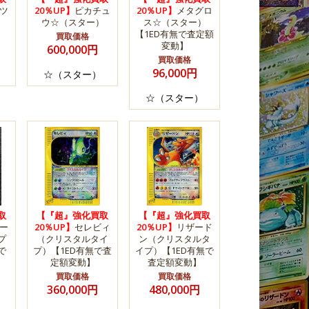
ツ
20％UP】
ピカチュ
20％UP】
メタグロ
）
ウ☆（スター）
ス☆（スター）
【1ED有無で査定額
買取価格
変動】
600,000円
買取価格
96,000円
☆（スター）
☆（スター）
取
【『超』強化買取
【『超』強化買取
ー
20％UP】
セレビィ
20％UP】
リザード
プ
（クリスタルタイ
ン（クリスタルタ
で
プ）【1ED有無で査
イプ）【1ED有無で
定額変動】
査定額変動】
買取価格
買取価格
360,000円
480,000円