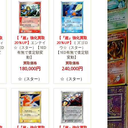
取
【『超』強化買取
【『超』強化買取
ィ
20％UP】
エンテイ
20％UP】
ミズゴロ
ED
☆（スター）【1ED
ウ☆（スター）
変
有無で査定額変
【1ED有無で査定額
動】
変動】
買取価格
買取価格
180,000円
240,000円
☆（スター）
☆（スター）
取
【『超』強化買取
【『超』強化買取