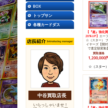
BOX
トップサン
各種カードダス
【『超』強化買
20％UP】
エー
☆（スター） 
イヤーズ【開封
で査定額変動
買取価格
1,200,000
☆（スター
中谷買取店長
いらっしゃいませ！
【『超』強化買