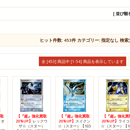
[ 並び順
ヒット件数:
453
件
カテゴリー:
指定なし
検索
全 [453] 商品中 [1-54] 商品を表示しています
取
【『超』強化買取
【『超』強化買取
【『超』強化買
ィオ
20％UP】
レックウ
20％UP】
スイクン
20％UP】
ライコ
）
ザ☆（スター）
☆（スター）【1ED
☆（スター）【1