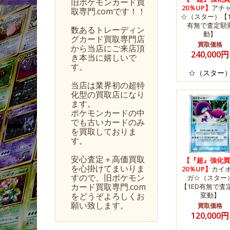
旧ポケモンカード買
20％UP】
アチ
取専門.comです！！
☆（スター）【1
有無で査定額
数あるトレーディン
動】
グカード買取専門店
買取価格
から当店にご来店頂
240,000円
き本当に嬉しいで
す。
☆（スター
当店は業界初の超特
化型の買取店になり
ます。
ポケモンカードの中
でも古いカードのみ
を買取しておりま
す。
安心査定＋高価買取
【『超』強化買
を心掛けてまいりま
20％UP】
カイ
すので、旧ポケモン
ガ☆（スター
カード買取専門.com
【1ED有無で査
をどうぞよろしくお
変動】
願い致します。
買取価格
120,000円