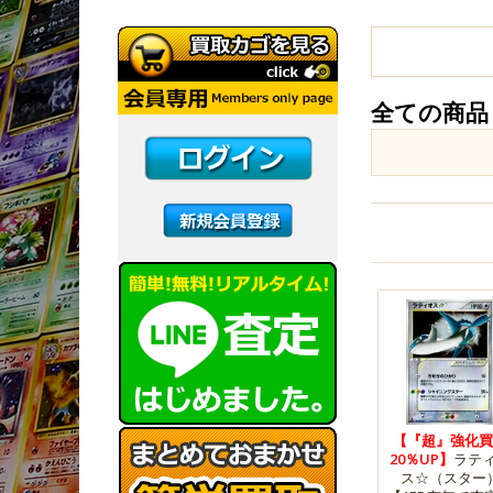
全ての商品
【『超』強化買
20％UP】
ラテ
ス☆（スター