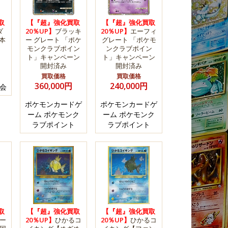
取
【『超』強化買取
【『超』強化買取
ダ
20％UP】
ブラッキ
20％UP】
エーフィ
本
ー グレート 「ポケ
グレート 「ポケモ
モンクラブポイン
ンクラブポイン
ト」キャンペーン
ト」キャンペーン
開封済み
開封済み
買取価格
買取価格
360,000円
240,000円
会
ポケモンカードゲ
ポケモンカードゲ
ーム ポケモンク
ーム ポケモンク
ラブポイント
ラブポイント
取
【『超』強化買取
【『超』強化買取
ー
20％UP】
ひかるコ
20％UP】
ひかるコ