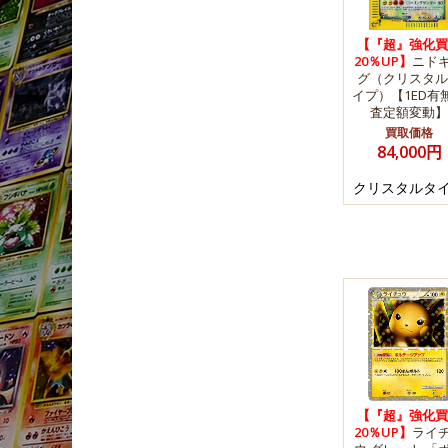
【『超』強化買
20％UP】
ニド
グ（クリスタル
イプ）【1ED有
査定額変動】
買取価格
84,000円
クリスタルタ
【『超』強化買
20％UP】
ライ