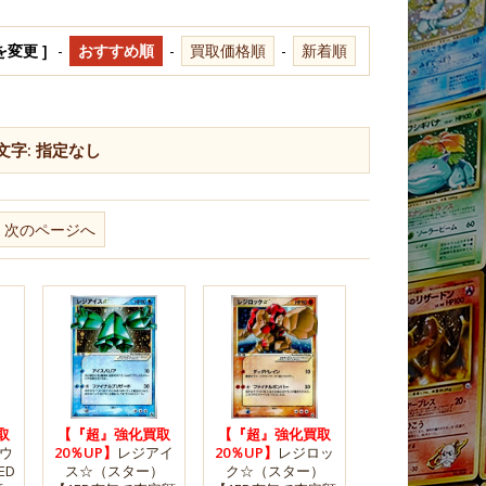
を変更 ]
-
おすすめ順
-
買取価格順
-
新着順
文字:
指定なし
次のページへ
取
【『超』強化買取
【『超』強化買取
ウ
20％UP】
レジアイ
20％UP】
レジロッ
ED
ス☆（スター）
ク☆（スター）