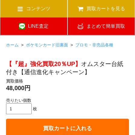
コンテンツ
買取カートを見る
LINE査定
まとめて簡単買取
ホーム
>
ポケモンカード旧裏面
>
プロモ・非売品各種
【『超』強化買取20％UP】
オムスター台紙
付き【通信進化キャンペーン】
買取価格
48,000円
売りたい個数
枚
買取カートに入れる