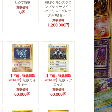
弾
とめて買取
戦!ポケモンスクラ
ンブル イーブイ・
買取価格
パチリス・グレッ
0円
グル3枚セット
買取価格
1,200,000円
【『超』強化買取
【『超』強化買取
20％UP】
初版カイ
20％UP】
初版レア
リキー
コイル
買取価格
買取価格
60,000円
60,000円