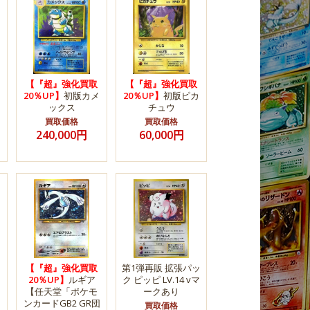
【『超』強化買取
【『超』強化買取
20％UP】
初版カメ
20％UP】
初版ピカ
ックス
チュウ
買取価格
買取価格
240,000円
60,000円
【『超』強化買取
第1弾再販 拡張パッ
20％UP】
ルギア
ク ピッピ LV.14 vマ
【任天堂「ポケモ
ークあり
ンカードGB2 GR団
買取価格