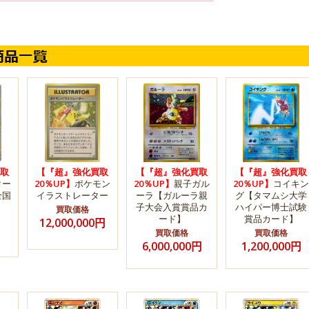
取
【『超』強化買取
【『超』強化買取
【『超』強化買取
ター
20％UP】
ポケモン
20％UP】
親子ガル
20％UP】
コイキン
全国
イラストレーター
ーラ【ガルーラ親
グ【タマムシ大学
子大会入賞賞品カ
ハイパー博士試験
買取価格
ード】
賞品カード】
12,000,000円
買取価格
買取価格
6,000,000円
1,200,000円