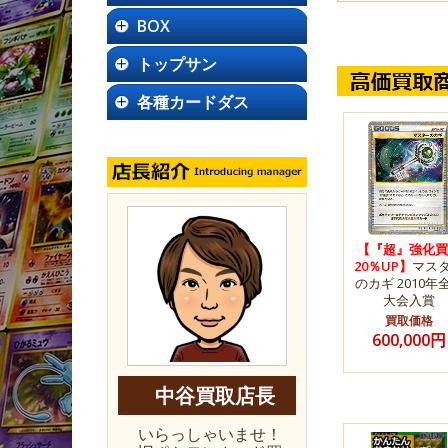
BOX
トップサン
各種カードダス
【『超』強化買
20％UP】
マス
のカギ 2010年
大会入賞
買取価格
600,000円
中谷買取店長
いらっしゃいませ！