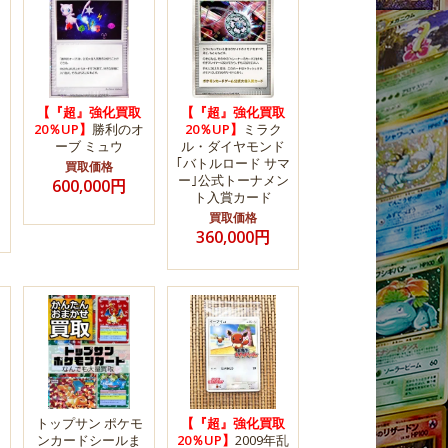
【『超』強化買取
【『超』強化買取
20％UP】
勝利のオ
20％UP】
ミラク
ーブ ミュウ
ル・ダイヤモンド
｢バトルロード サマ
買取価格
ー｣公式トーナメン
600,000円
ト入賞カード
買取価格
360,000円
トップサン ポケモ
【『超』強化買取
ンカードシールま
20％UP】
2009年乱