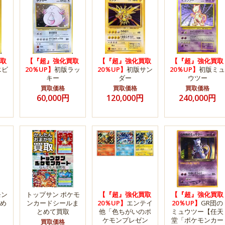
取
【『超』強化買取
【『超』強化買取
【『超』強化買取
エビ
20％UP】
初版ラッ
20％UP】
初版サン
20％UP】
初版ミュ
キー
ダー
ウツー
買取価格
買取価格
買取価格
60,000円
120,000円
240,000円
モン
トップサン ポケモ
【『超』強化買取
【『超』強化買取
め
ンカードシールま
20％UP】
エンテイ
20％UP】
GR団の
とめて買取
他「色ちがいのポ
ミュウツー【任天
ケモンプレゼン
堂「ポケモンカー
買取価格