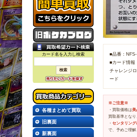
カード名を入力し検索
■品番：NFS-1
■カード情報
チャレンジロ
ード
※ご注意※
各種まとめて買取
・買取価格は
美
買取基準となり
旧裏面
・
センタリング
で、予めご理解
新裏面