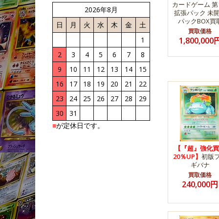
カードゲーム 第
2026年8月
拡張パック 未
パックBOX買
日
月
火
水
木
金
土
買取価格
1
1,800,000
2
3
4
5
6
7
8
9
10
11
12
13
14
15
16
17
18
19
20
21
22
23
24
25
26
27
28
29
30
31
■
が定休日です。
【『超』強化買
20％UP】
初版
ギバナ
買取価格
240,000円