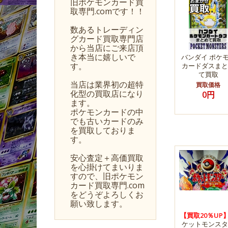
旧ポケモンカード買
取専門.comです！！
数あるトレーディン
グカード買取専門店
から当店にご来店頂
き本当に嬉しいで
バンダイ ポケ
す。
カードダスまと
て買取
当店は業界初の超特
買取価格
化型の買取店になり
0円
ます。
ポケモンカードの中
でも古いカードのみ
を買取しておりま
す。
安心査定＋高価買取
を心掛けてまいりま
すので、旧ポケモン
カード買取専門.com
をどうぞよろしくお
願い致します。
【買取20％UP
ケットモンスタ