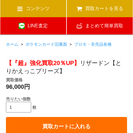
コンテンツ
買取カートを見る
LINE査定
まとめて簡単買取
ホーム
>
ポケモンカード旧裏面
>
プロモ・非売品各種
【『超』強化買取20％UP】
リザードン【と
りかえっこプリーズ】
買取価格
96,000円
売りたい個数
枚
買取カートに入れる