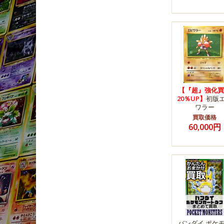
【『超』強化買
20％UP】
初版
ワラー
買取価格
60,000円
バンダイ ポケ