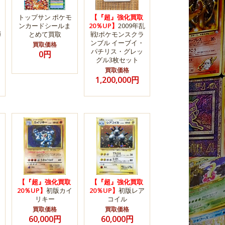
トップサン ポケモ
【『超』強化買取
ンカードシールま
20％UP】
2009年乱
弾
とめて買取
戦!ポケモンスクラ
ンブル イーブイ・
買取価格
パチリス・グレッ
0円
グル3枚セット
買取価格
1,200,000円
【『超』強化買取
【『超』強化買取
20％UP】
初版カイ
20％UP】
初版レア
リキー
コイル
買取価格
買取価格
60,000円
60,000円