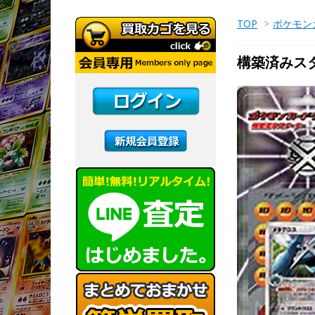
TOP
>
ポケモン
構築済みス