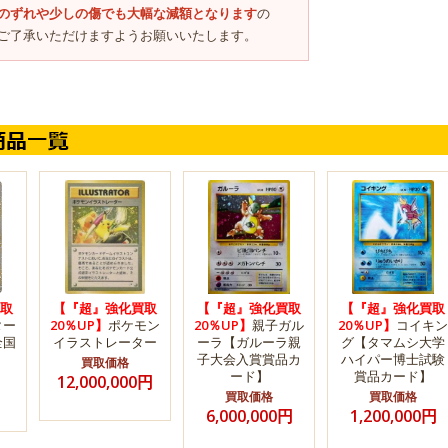
のずれや少しの傷でも大幅な減額となります
の
ご了承いただけますようお願いいたします。
取
【『超』強化買取
【『超』強化買取
【『超』強化買取
ター
20％UP】
ポケモン
20％UP】
親子ガル
20％UP】
コイキン
全国
イラストレーター
ーラ【ガルーラ親
グ【タマムシ大学
子大会入賞賞品カ
ハイパー博士試験
買取価格
ード】
賞品カード】
12,000,000円
買取価格
買取価格
6,000,000円
1,200,000円