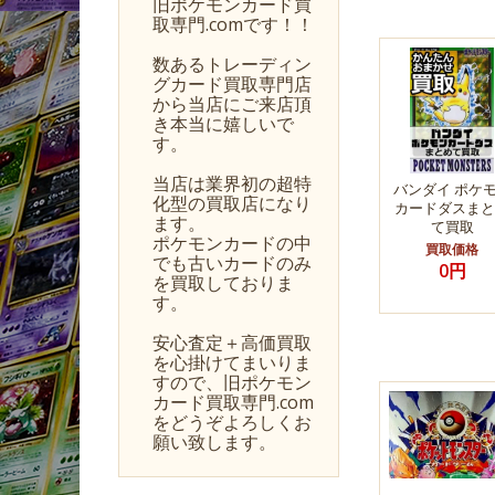
旧ポケモンカード買
取専門.comです！！
数あるトレーディン
グカード買取専門店
から当店にご来店頂
き本当に嬉しいで
す。
当店は業界初の超特
バンダイ ポケ
化型の買取店になり
カードダスまと
ます。
て買取
ポケモンカードの中
買取価格
でも古いカードのみ
0円
を買取しておりま
す。
安心査定＋高価買取
を心掛けてまいりま
すので、旧ポケモン
カード買取専門.com
をどうぞよろしくお
願い致します。