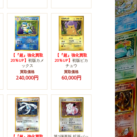
【『超』強化買取
【『超』強化買取
20％UP】
初版カメ
20％UP】
初版ピカ
ックス
チュウ
買取価格
買取価格
240,000円
60,000円
【『超』強化買取
第1弾再販 拡張パッ