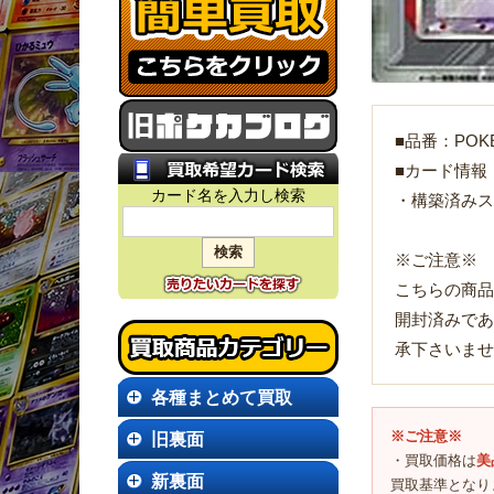
■品番：POKEI
■カード情報
カード名を入力し検索
・構築済みス
※ご注意※
こちらの商品
開封済みであ
承下さいませ
各種まとめて買取
※ご注意※
旧裏面
・買取価格は
美
新裏面
買取基準となり