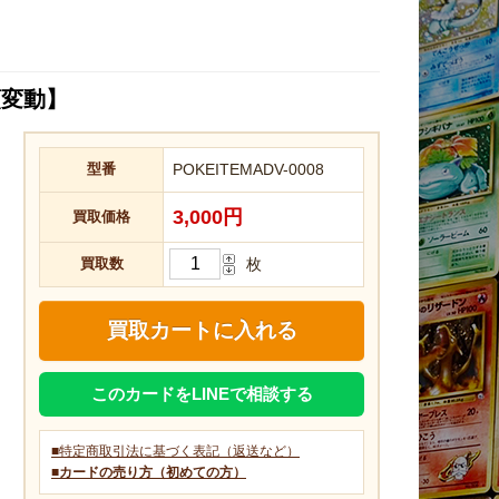
額変動】
型番
POKEITEMADV-0008
3,000円
買取価格
買取数
枚
このカードをLINEで相談する
■特定商取引法に基づく表記（返送など）
■カードの売り方（初めての方）