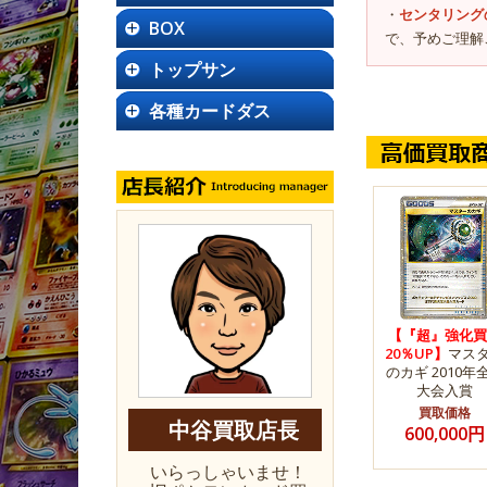
・
センタリング
BOX
で、予めご理解
トップサン
各種カードダス
【『超』強化買
20％UP】
マス
のカギ 2010年
大会入賞
買取価格
中谷買取店長
600,000円
いらっしゃいませ！