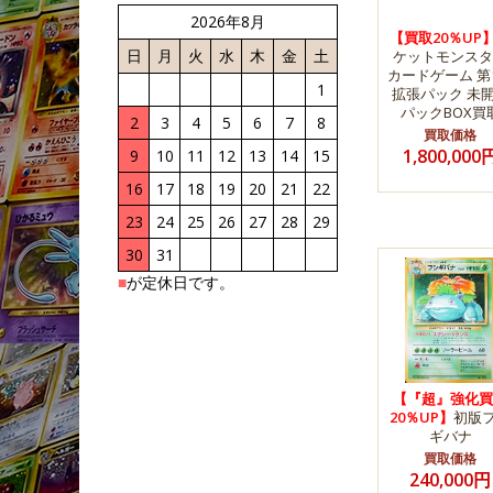
2026年8月
【買取20％UP
日
月
火
水
木
金
土
ケットモンスタ
カードゲーム 第
1
拡張パック 未
パックBOX買
2
3
4
5
6
7
8
買取価格
1,800,000
9
10
11
12
13
14
15
16
17
18
19
20
21
22
23
24
25
26
27
28
29
30
31
■
が定休日です。
【『超』強化買
20％UP】
初版
ギバナ
買取価格
240,000円