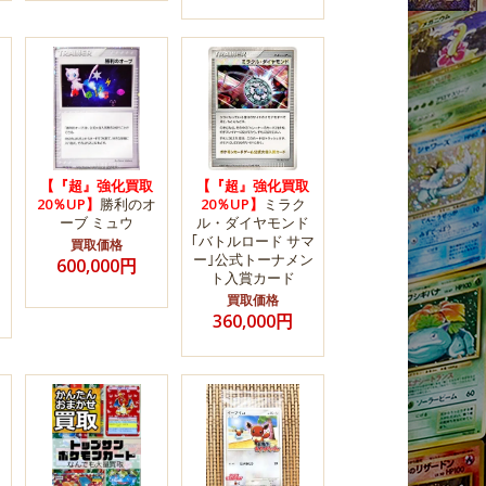
【『超』強化買取
【『超』強化買取
20％UP】
勝利のオ
20％UP】
ミラク
ーブ ミュウ
ル・ダイヤモンド
｢バトルロード サマ
買取価格
ー｣公式トーナメン
600,000円
ト入賞カード
買取価格
360,000円