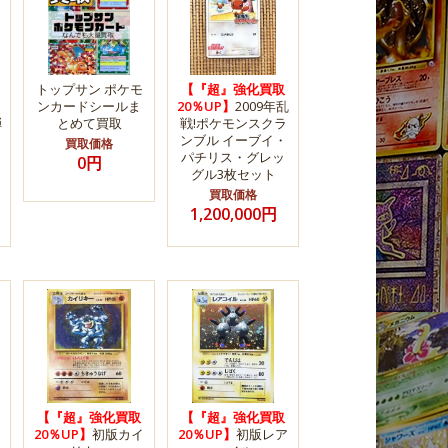
トップサン ポケモ
【『超』強化買取
ンカードシールま
20％UP】
2009年乱
弾
とめて買取
戦!ポケモンスクラ
ンブル イーブイ・
買取価格
パチリス・グレッ
0円
グル3枚セット
買取価格
1,200,000円
【『超』強化買取
【『超』強化買取
20％UP】
初版カイ
20％UP】
初版レア