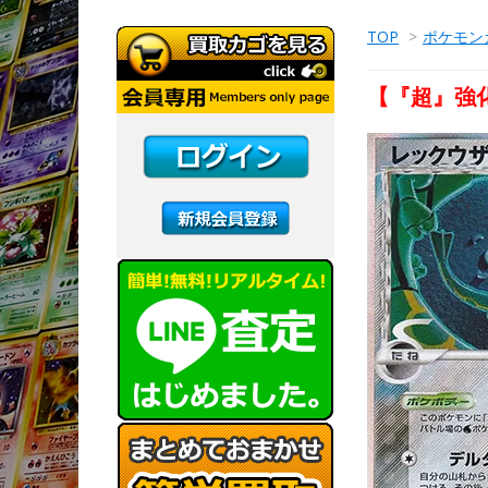
TOP
>
ポケモン
【『超』強化