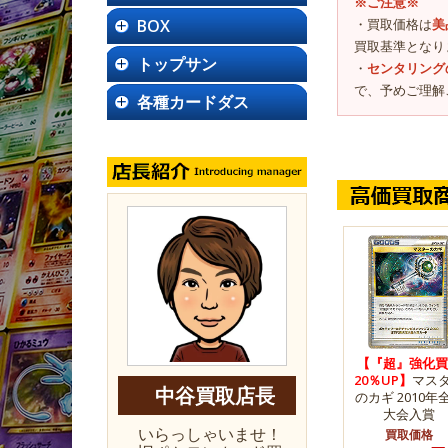
※ご注意※
BOX
・買取価格は
美
買取基準となり
トップサン
・
センタリング
で、予めご理解
各種カードダス
【『超』強化買
20％UP】
マス
中谷買取店長
のカギ 2010年
大会入賞
いらっしゃいませ！
買取価格