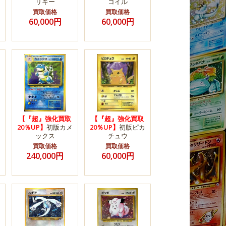
リキー
コイル
買取価格
買取価格
60,000円
60,000円
【『超』強化買取
【『超』強化買取
20％UP】
初版カメ
20％UP】
初版ピカ
ックス
チュウ
買取価格
買取価格
240,000円
60,000円