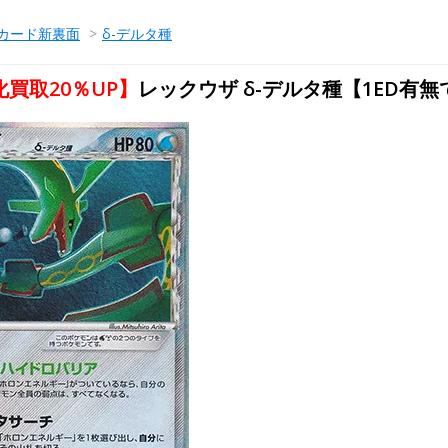
カード新裏面
>
δ-デルタ種
買取20％UP】
レックウザ δ-デルタ種【1ED有