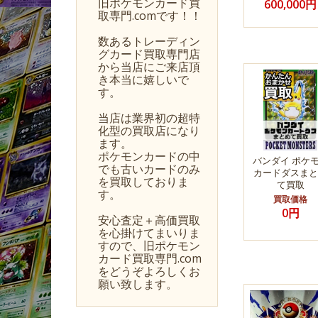
旧ポケモンカード買
600,000円
取専門.comです！！
数あるトレーディン
グカード買取専門店
から当店にご来店頂
き本当に嬉しいで
す。
当店は業界初の超特
化型の買取店になり
ます。
ポケモンカードの中
バンダイ ポケ
でも古いカードのみ
カードダスまと
を買取しておりま
て買取
す。
買取価格
0円
安心査定＋高価買取
を心掛けてまいりま
すので、旧ポケモン
カード買取専門.com
をどうぞよろしくお
願い致します。