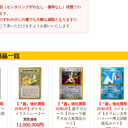
品（センタリングずれなし・傷等なし）状態
での
ます。
のずれや少しの傷でも大幅な減額となります
の
ご了承いただけますようお願いいたします。
取
【『超』強化買取
【『超』強化買取
【『超』強化買取
ター
20％UP】
ポケモン
20％UP】
親子ガル
20％UP】
コイキン
全国
イラストレーター
ーラ【ガルーラ親
グ【タマムシ大学
子大会入賞賞品カ
ハイパー博士試験
買取価格
ード】
賞品カード】
12,000,000円