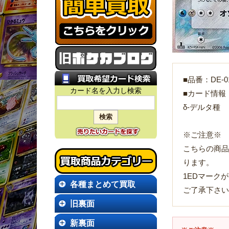
■品番：DE-01
カード名を入力し検索
■カード情報
δ-デルタ種
※ご注意※
こちらの商品
ります。
1EDマーク
各種まとめて買取
ご了承下さい
旧裏面
新裏面