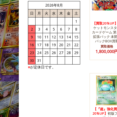
2026年8月
日
月
火
水
木
金
土
1
【買取20％UP
ケットモンスタ
2
3
4
5
6
7
8
カードゲーム 第
拡張パック 未
9
10
11
12
13
14
15
パックBOX買
16
17
18
19
20
21
22
買取価格
1,800,000
23
24
25
26
27
28
29
30
31
■
が定休日です。
【『超』強化買
20％UP】
初版