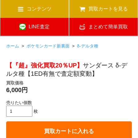
コンテンツ
買取カートを見る
LINE査定
まとめて簡単買取
ホーム
>
ポケモンカード新裏面
>
δ-デルタ種
【『超』強化買取20％UP】
サンダース δ-デ
ルタ種【1ED有無で査定額変動】
買取価格
6,000円
売りたい個数
枚
買取カートに入れる