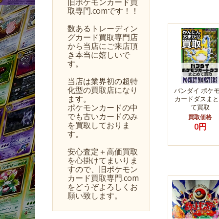
旧ポケモンカード買
取専門.comです！！
数あるトレーディン
グカード買取専門店
から当店にご来店頂
き本当に嬉しいで
す。
当店は業界初の超特
化型の買取店になり
バンダイ ポケ
ます。
カードダスまと
ポケモンカードの中
て買取
でも古いカードのみ
買取価格
を買取しておりま
0円
す。
安心査定＋高価買取
を心掛けてまいりま
すので、旧ポケモン
カード買取専門.com
をどうぞよろしくお
願い致します。