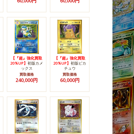
60,000円
60,000円
【『超』強化買取
【『超』強化買取
20％UP】
初版カメ
20％UP】
初版ピカ
ックス
チュウ
買取価格
買取価格
240,000円
60,000円