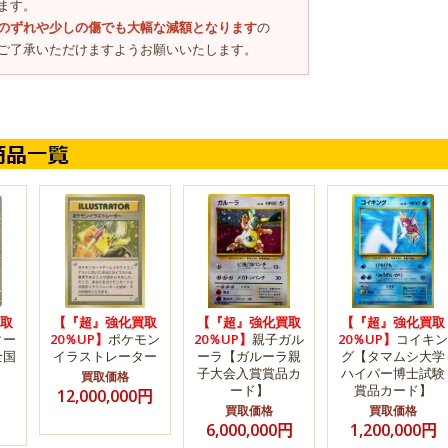
ます。
のずれや少しの傷でも大幅な減額となります
の
ご了承いただけますようお願いいたします。
取
【『超』強化買取
【『超』強化買取
【『超』強化買取
ター
20％UP】
ポケモン
20％UP】
親子ガル
20％UP】
コイキン
全国
イラストレーター
ーラ【ガルーラ親
グ【タマムシ大学
子大会入賞賞品カ
ハイパー博士試験
買取価格
ード】
賞品カード】
12,000,000円
買取価格
買取価格
6,000,000円
1,200,000円