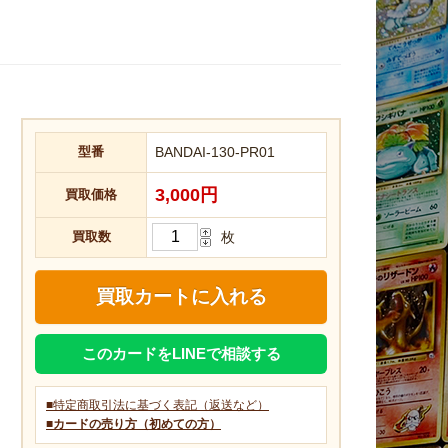
型番
BANDAI-130-PR01
3,000円
買取価格
買取数
枚
このカードをLINEで相談する
■特定商取引法に基づく表記（返送など）
■カードの売り方（初めての方）