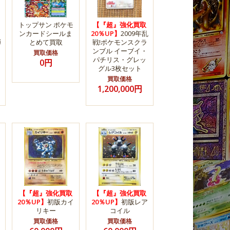
トップサン ポケモ
【『超』強化買取
ンカードシールま
20％UP】
2009年乱
弾
とめて買取
戦!ポケモンスクラ
ンブル イーブイ・
買取価格
パチリス・グレッ
0円
グル3枚セット
買取価格
1,200,000円
【『超』強化買取
【『超』強化買取
20％UP】
初版カイ
20％UP】
初版レア
リキー
コイル
買取価格
買取価格