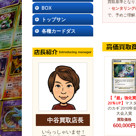
買取基準となり
BOX
・
センタリング
で、予めご理解
トップサン
各種カードダス
【『超』強化買
20％UP】
マス
のカギ 2010年
大会入賞
中谷買取店長
買取価格
600,000円
いらっしゃいませ！