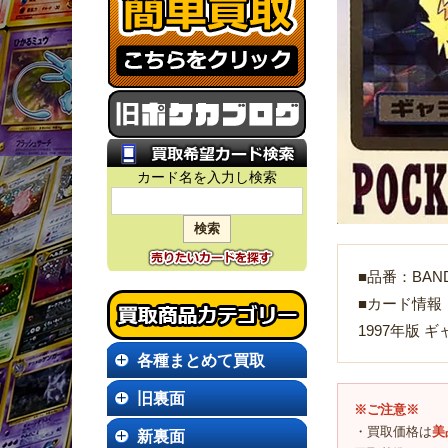
カード名を入力し検索
■品番：BANDA
■カード情報
1997年版 
各種まとめて買取
旧裏面
※ご注意※
・買取価格は
美
新裏面