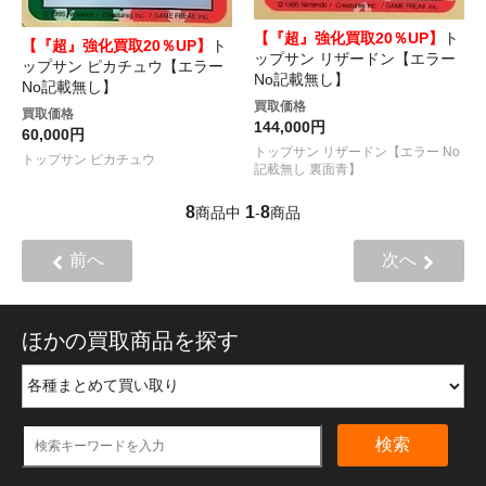
【『超』強化買取20％UP】
ト
【『超』強化買取20％UP】
ト
ップサン リザードン【エラー
ップサン ピカチュウ【エラー
No記載無し】
No記載無し】
買取価格
買取価格
144,000円
60,000円
トップサン リザードン【エラー No
トップサン ピカチュウ
記載無し 裏面青】
8
1
8
商品中
-
商品
前へ
次へ
ほかの買取商品を探す
検索