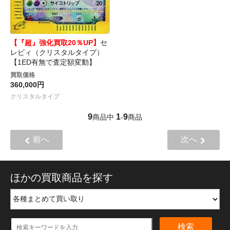
【『超』強化買取20％UP】
セ
レビィ（クリスタルタイプ）
【1ED有無で査定額変動】
買取価格
360,000円
クリスタルタイプ
9
1
9
商品中
-
商品
前へ
次へ
ほかの買取商品を探す
検索