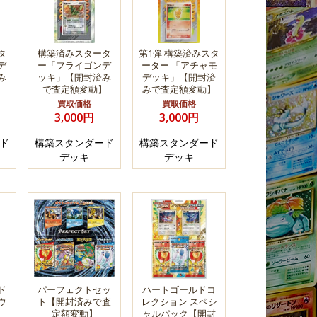
タ
構築済みスタータ
第1弾 構築済みスタ
デ
ー「フライゴンデ
ーター 「アチャモ
み
ッキ」【開封済み
デッキ」【開封済
】
で査定額変動】
みで査定額変動】
買取価格
買取価格
3,000円
3,000円
ド
構築スタンダード
構築スタンダード
デッキ
デッキ
ド
パーフェクトセッ
ハートゴールドコ
ウ
ト【開封済みで査
レクション スペシ
」
定額変動】
ャルパック【開封