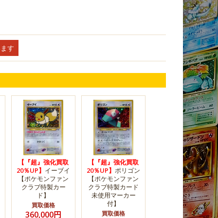
います
【『超』強化買取
【『超』強化買取
20％UP】
イーブイ
20％UP】
ポリゴン
【ポケモンファン
【ポケモンファン
クラブ特製カー
クラブ特製カード
ド】
未使用マーカー
付】
買取価格
360,000円
買取価格