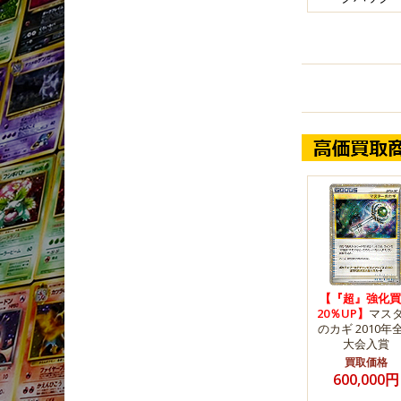
【『超』強化買
20％UP】
マス
のカギ 2010年
大会入賞
買取価格
600,000円