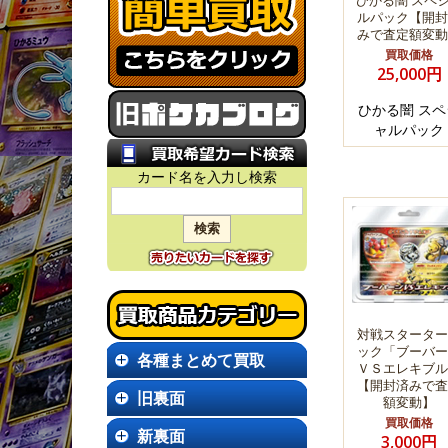
ひかる闇 スペ
ルパック【開封
みで査定額変動
買取価格
25,000円
ひかる闇 スペ
ャルパック
カード名を入力し検索
対戦スターター
ック「ブーバー
各種まとめて買取
ＶＳエレキブル
【開封済みで査
旧裏面
額変動】
買取価格
新裏面
3,000円