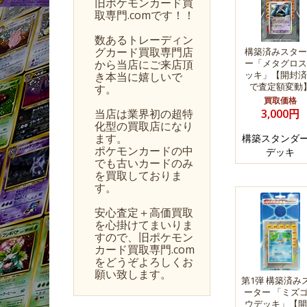
旧ポケモンカード買
取専門.comです！！
数あるトレーディン
グカード買取専門店
構築済みスター
から当店にご来店頂
ー「メタグロス
ッキ」【開封済
き本当に嬉しいで
で査定額変動
す。
買取価格
当店は業界初の超特
3,000円
化型の買取店になり
ます。
構築スタンダ
ポケモンカードの中
デッキ
でも古いカードのみ
を買取しておりま
す。
安心査定＋高価買取
を心掛けてまいりま
すので、旧ポケモン
カード買取専門.com
をどうぞよろしくお
願い致します。
第1弾 構築済み
ーター 「ミズ
ウデッキ」【開