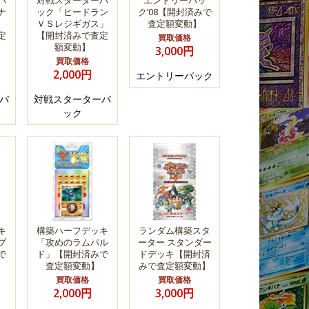
パ
対戦スターターパ
エントリーパッ
ナ
ック「ヒードラン
ク’08【開封済みで
」
ＶＳレジギガス」
査定額変動】
定
【開封済みで査定
買取価格
額変動】
3,000円
買取価格
2,000円
エントリーパック
パ
対戦スターターパ
ック
キ
構築ハーフデッキ
ランダム構築スタ
プ
「攻めのラムパル
ーター スタンダー
で
ド」【開封済みで
ドデッキ【開封済
査定額変動】
みで査定額変動】
買取価格
買取価格
2,000円
3,000円