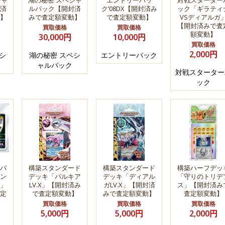
シャ
湖の秘密 スペシャ
エントリーパッ
対戦スターター
済
ルパック【開封済
ク’08DX【開封済み
ック「ギラティ
】
みで査定額変動】
で査定額変動】
VSディアルガ
【開封済みで査
買取価格
買取価格
額変動】
30,000円
10,000円
買取価格
2,000円
シ
湖の秘密 スペシ
エントリーパック
ャルパック
対戦スターター
ック
パ
構築スタンダード
構築スタンダード
構築ハーフデッ
ン
デッキ「パルキア
デッキ「ディアル
「守りのトリデ
」
LV.X」【開封済み
ガLV.X」【開封済
ス」【開封済み
定
で査定額変動】
みで査定額変動】
査定額変動】
買取価格
買取価格
買取価格
5,000円
5,000円
2,000円