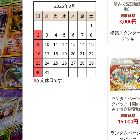
済みで査定額
2026年8月
動】
日
月
火
水
木
金
土
買取価格
3,000円
1
構築スタンダ
2
3
4
5
6
7
8
デッキ
9
10
11
12
13
14
15
16
17
18
19
20
21
22
23
24
25
26
27
28
29
30
31
■
が定休日です。
ランダムベーシ
クパック【開封
みで査定額変動
買取価格
15,000円
ランダムベー
クパック