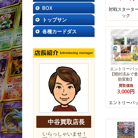
BOX
対戦スタータ
ック
トップサン
各種カードダス
エントリーパッ
【開封済みで査
額変動】
買取価格
3,000円
エントリーパ
中谷買取店長
いらっしゃいませ！