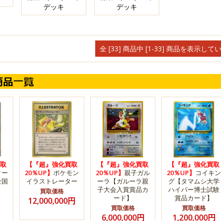
デッキ
デッキ
全 [33] 商品中 [1-33] 商品を表示して
取
【『超』強化買取
【『超』強化買取
【『超』強化買取
ター
20％UP】
ポケモン
20％UP】
親子ガル
20％UP】
コイキン
全国
イラストレーター
ーラ【ガルーラ親
グ【タマムシ大学
子大会入賞賞品カ
ハイパー博士試験
買取価格
ード】
賞品カード】
12,000,000円
買取価格
買取価格
6,000,000円
1,200,000円